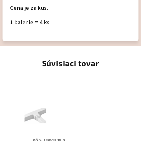
Cena je za kus.
1 balenie = 4 ks
Súvisiaci tovar
KÓD:
130519/KUS