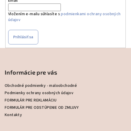
Email
Vložením e-mailu súhlasíte s
podmienkami ochrany osobných
údajov
Prihlásiť sa
Z
á
p
Informácie pre vás
ä
t
Obchodné podmienky - maloobchodné
i
Podmienky ochrany osobných údajov
e
FORMULÁR PRE REKLAMÁCIU
FORMULÁR PRE ODSTÚPENIE OD ZMLUVY
Kontakty