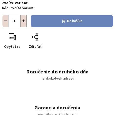
Zvoľte variant
cena:
Kód:
Zvoľte variant
−
+
Do košíka
Opýtať sa
Zdieľať
Doručenie do druhého dňa
na akúkoľvek adresu
Garancia doručenia
nepoškodeného tovaru