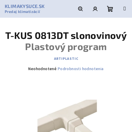
Prejsť
KLIMAKYSUCE.SK
na
Predaj klimatizácií
obsah
Nákupn
Hľadať
Prihlásenie
T-KUS 0813DT slonovinový
košík
Plastový program
ARTIPLASTIC
Priemerné
Neohodnotené
Podrobnosti hodnotenia
hodnotenie
produktu
je
0,0
z
5
hviezdičiek.