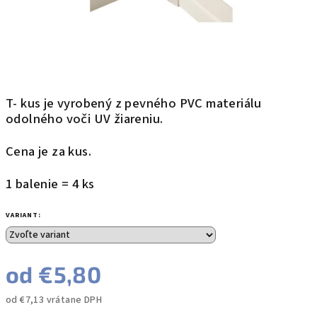
T- kus je vyrobený z pevného PVC materiálu
odolného voči UV žiareniu.
Cena je za kus.
1 balenie = 4 ks
VARIANT:
od
€5,80
od
€7,13
vrátane DPH
Jednotková