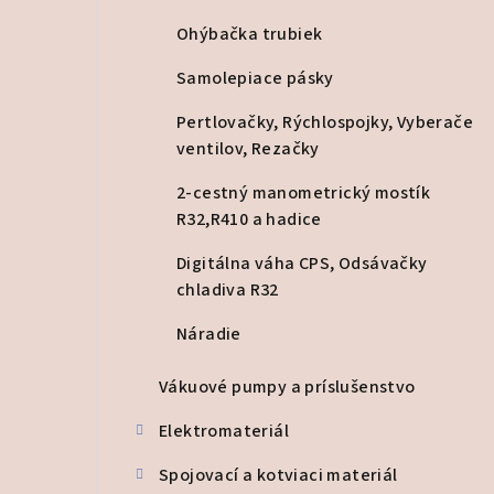
Ohýbačka trubiek
Samolepiace pásky
Pertlovačky, Rýchlospojky, Vyberače
ventilov, Rezačky
2-cestný manometrický mostík
R32,R410 a hadice
Digitálna váha CPS, Odsávačky
chladiva R32
Náradie
Vákuové pumpy a príslušenstvo
Elektromateriál
Spojovací a kotviaci materiál