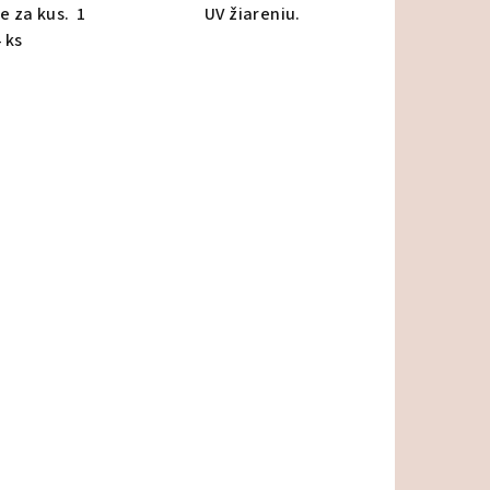
e za kus. 1
UV žiareniu.
 ks