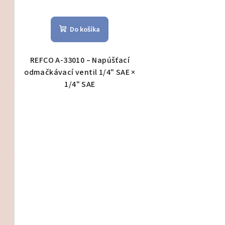
Elektromateriál
Do košíka
Čistenie/dezinfekcia
REFCO A-33010 – Napúšťací
odmačkávací ventil 1/4" SAE ×
1/4" SAE