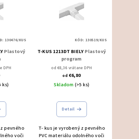
D:
130476/KUS
KÓD:
130519/KUS
LY
Plastový
T-KUS 1213DT BIELY
Plastový
m
program
ne DPH
od €8,36 vrátane DPH
0
€6,80
od
5 ks)
Skladom
(>5 ks)
Detail
ý z pevného
T- kus je vyrobený z pevného
lného voči
PVC materiálu odolného voči