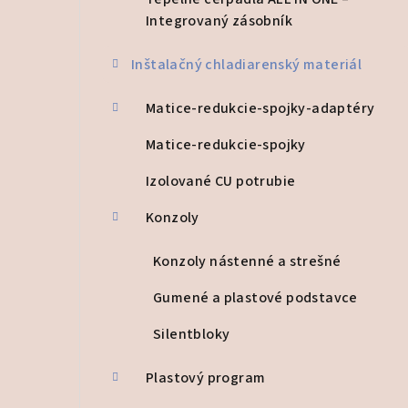
a
Integrovaný zásobník
n
Inštalačný chladiarenský materiál
e
l
Matice-redukcie-spojky-adaptéry
Matice-redukcie-spojky
Izolované CU potrubie
Konzoly
Konzoly nástenné a strešné
Gumené a plastové podstavce
Silentbloky
Plastový program