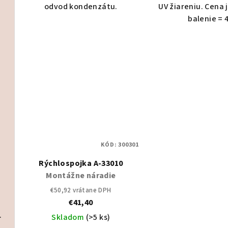
odvod kondenzátu.
UV žiareniu. Cena j
balenie = 4
et vonkajšia a vnútorná jednotka
Set vonkajšia a vnútorná jednotka
Set vonkajšia a vnútorná jednotka
KÓD:
300301
Rýchlospojka A-33010
Montážne náradie
Set vonkajšia a vnútorná jednotka
€50,92 vrátane DPH
€41,40
ire ECD 5L
Čistenie/dezinfekcia
Skladom
(>5 ks)