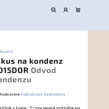
Hľadať
Prihlásenie
Nákupný
košík
IPLASTIC
-kus na kondenz
015DOR
Odvod
ondenzu
emerné
hodnotené
Podrobnosti hodnotenia
notenie
duktu
rúžok v tvare „T“
pre pevné potrubie na