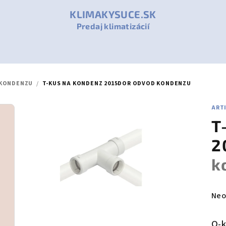
KLIMAKYSUCE.SK
Predaj klimatizácií
KONDENZU
/
T-KUS NA KONDENZ 2015DOR
ODVOD KONDENZU
ART
T
2
k
Pri
Neo
hod
pro
O-k