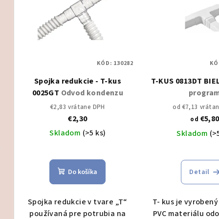
KÓD:
130282
KÓ
Spojka redukcie - T-kus
T-KUS 0813DT BIE
0025GT
Odvod kondenzu
progra
€2,83 vrátane DPH
od €7,13 vráta
€2,30
€5,8
od
Skladom
(>5 ks)
Skladom
(>
Do košíka
Detail
Spojka redukcie v tvare „T“
T- kus je vyroben
používaná pre potrubia na
PVC materiálu odo