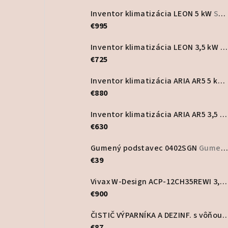
Inventor klimatizácia LEON 5 kW
Set vonkajšia a vnútorná jednotka
€995
Inventor klimatizácia LEON 3,5 kW
S
€725
Inventor klimatizácia ARIA AR5 5 kW
€880
Inventor klimatizácia ARIA AR5 3,5 kW
€630
Gumený podstavec 0402SGN
Gumené a plastové podstavce
€39
Vivax W-Design ACP-12CH35REWI 3,5 kW nástenná klimatizácia
€900
ČISTIČ VÝPARNÍKA A DEZINF. s vôňou PurA
€87