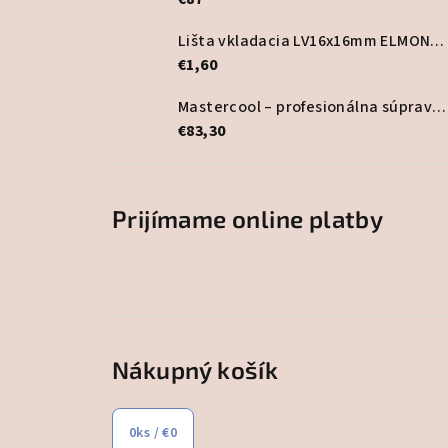
Lišta vkladacia LV16x16mm ELMONT, biela
€1,60
Mastercool – profesionálna súprava lepidla na HVAC potrubia
€83,30
Prijímame online platby
Nákupný košík
0
ks /
€0