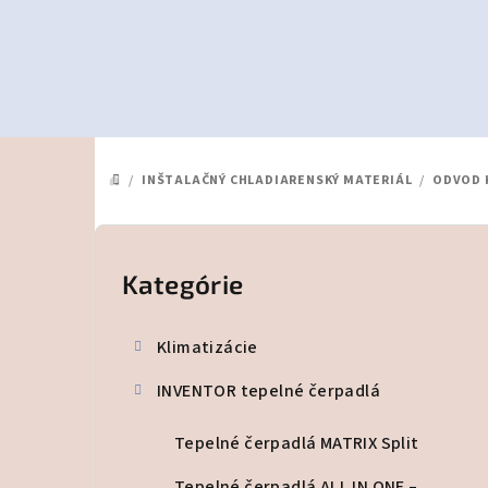
Prejsť
na
obsah
/
INŠTALAČNÝ CHLADIARENSKÝ MATERIÁL
/
ODVOD 
DOMOV
B
o
Kategórie
Preskočiť
kategórie
č
Klimatizácie
n
INVENTOR tepelné čerpadlá
ý
p
Tepelné čerpadlá MATRIX Split
Tepelné čerpadlá ALL IN ONE –