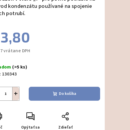
od kondenzátu používané na spojenie
ch potrubí.
zdičiek.
3,80
67 vrátane DPH
notková
a:
ladom
(>5 ks)
:
130343
+
Do košíka
ač
Opýtať sa
Zdieľať