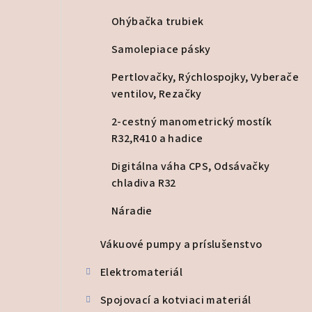
Ohýbačka trubiek
Samolepiace pásky
Pertlovačky, Rýchlospojky, Vyberače
ventilov, Rezačky
2-cestný manometrický mostík
R32,R410 a hadice
Digitálna váha CPS, Odsávačky
chladiva R32
Náradie
Vákuové pumpy a príslušenstvo
Elektromateriál
Spojovací a kotviaci materiál