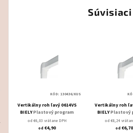
Súvisiaci
KÓD:
130436/KUS
KÓ
Vertikálny roh ľavý 0614VS
Vertikálny roh ľ
BIELY
Plastový program
BIELY
Plastový
o 55 kg
Inštalačný materiál
od €6,03 vrátane DPH
od €8,24 vráta
€4,90
€6,7
od
od