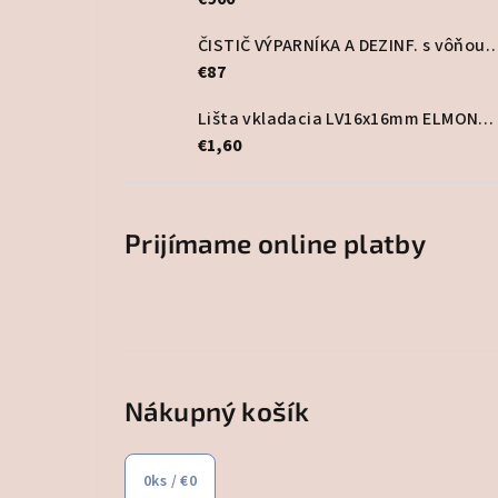
ČISTIČ VÝPARNÍKA A DEZINF. s vôňou PurA
€87
Lišta vkladacia LV16x16mm ELMONT, biela
€1,60
Prijímame online platby
Nákupný košík
0
ks /
€0