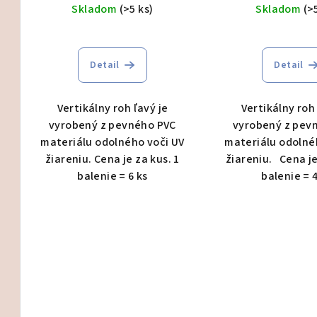
Skladom
(>5 ks)
Skladom
(>
Detail
Detail
Vertikálny roh ľavý je
Vertikálny roh 
et vonkajšia a vnútorná jednotka
vyrobený z pevného PVC
vyrobený z pev
materiálu odolného voči UV
materiálu odolné
Set vonkajšia a vnútorná jednotka
žiareniu. Cena je za kus. 1
žiareniu. Cena je
balenie = 6 ks
balenie = 4
Set vonkajšia a vnútorná jednotka
Set vonkajšia a vnútorná jednotka