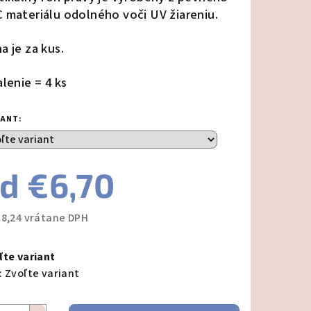
 materiálu odolného voči UV žiareniu.
a je za kus.
zdičiek.
alenie = 4 ks
IANT:
od
€6,70
€8,24
vrátane DPH
notková
a:
ľte variant
:
Zvoľte variant