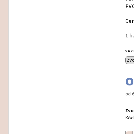
je
PVC
0,0
z
Cen
5
hvie
1 b
VAR
od
Jed
cen
Zvo
Kód