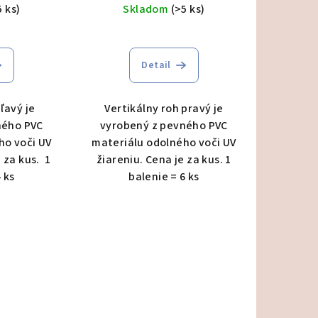
5 ks)
Skladom
(>5 ks)
Detail
ľavý je
Vertikálny roh pravý je
ného PVC
vyrobený z pevného PVC
ho voči UV
materiálu odolného voči UV
 za kus. 1
žiareniu. Cena je za kus. 1
 ks
balenie = 6 ks