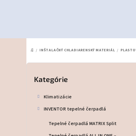
Prejsť
na
obsah
/
INŠTALAČNÝ CHLADIARENSKÝ MATERIÁL
/
PLASTO
DOMOV
B
o
Kategórie
Preskočiť
kategórie
č
Klimatizácie
n
INVENTOR tepelné čerpadlá
ý
p
Tepelné čerpadlá MATRIX Split
Tepelné čerpadlá ALL IN ONE –