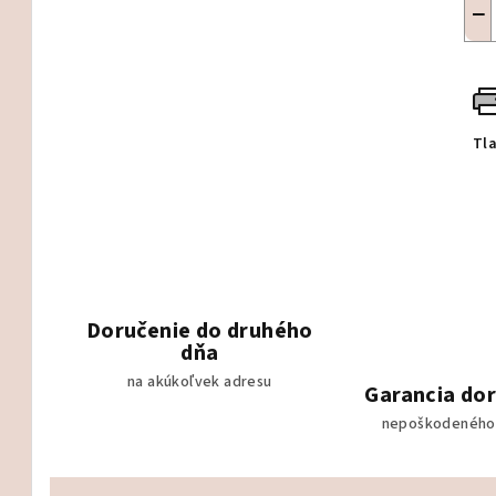
−
Tl
Doručenie do druhého
dňa
na akúkoľvek adresu
Garancia do
nepoškodeného