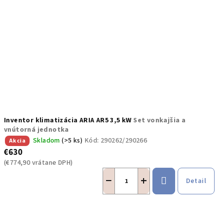
Inventor klimatizácia ARIA AR5 3,5 kW
Set vonkajšia a
vnútorná jednotka
Skladom
(>5 ks)
Kód:
290262/290266
Akcia
€630
(€774,90 vrátane DPH)
−
+
Detail