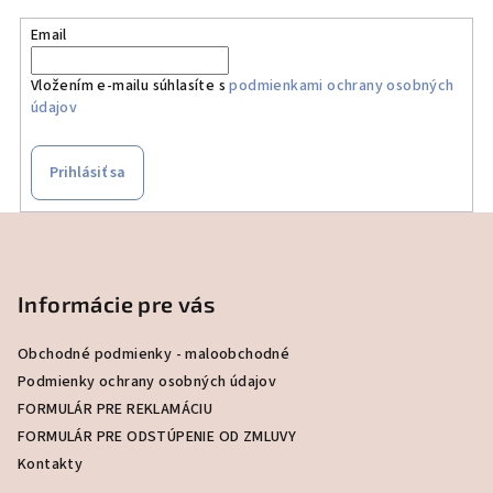
Email
Vložením e-mailu súhlasíte s
podmienkami ochrany osobných
údajov
Prihlásiť sa
Z
á
p
Informácie pre vás
ä
t
Obchodné podmienky - maloobchodné
i
Podmienky ochrany osobných údajov
e
FORMULÁR PRE REKLAMÁCIU
FORMULÁR PRE ODSTÚPENIE OD ZMLUVY
Kontakty