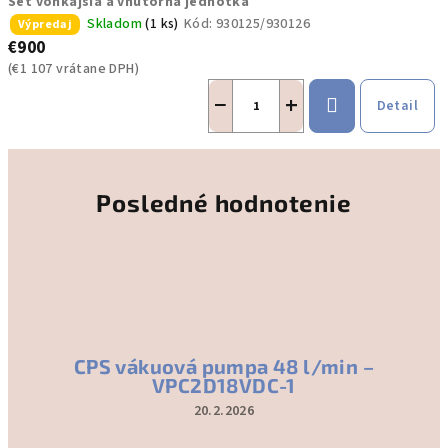
Set vonkajšia a vnútorná jednotka
Skladom
(1 ks)
Kód:
930125/930126
Výpredaj
€900
(€1 107 vrátane DPH)
−
+
Detail
Posledné hodnotenie
CPS vákuová pumpa 48 l/min –
VPC2D18VDC-1
20.2.2026
Hodnotenie