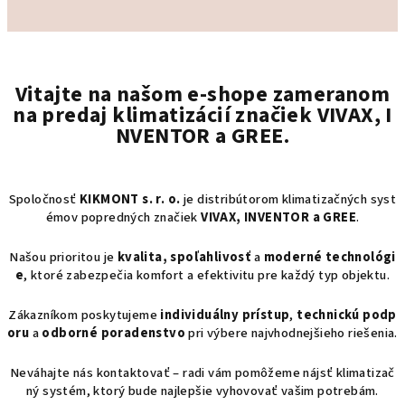
produktu
je
2
z
5
hviezdičiek.
Vitajte na našom e-shope zameranom
na predaj klimatizácií značiek VIVAX, I
NVENTOR a GREE.
Spoločnosť
KIKMONT s. r. o.
je distribútorom klimatizačných syst
émov popredných značiek
VIVAX, INVENTOR a GREE
.
Našou prioritou je
kvalita, spoľahlivosť
a
moderné technológi
e
, ktoré zabezpečia komfort a efektivitu pre každý typ objektu.
Zákazníkom poskytujeme
individuálny prístup
,
technickú podp
oru
a
odborné poradenstvo
pri výbere najvhodnejšieho riešenia.
Neváhajte nás kontaktovať – radi vám pomôžeme nájsť klimatizač
ný systém, ktorý bude najlepšie vyhovovať vašim potrebám.