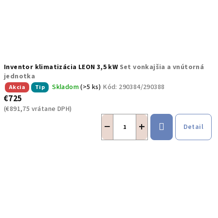
Inventor klimatizácia LEON 3,5 kW
Set vonkajšia a vnútorná
jednotka
Skladom
(>5 ks)
Kód:
290384/290388
Akcia
Tip
€725
(€891,75 vrátane DPH)
−
+
Detail