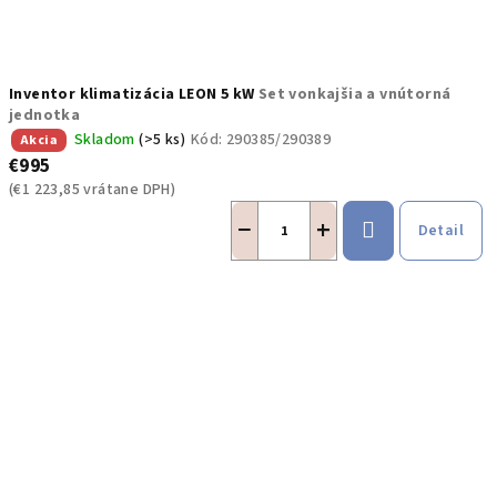
Inventor klimatizácia LEON 5 kW
Set vonkajšia a vnútorná
jednotka
Skladom
(>5 ks)
Kód:
290385/290389
Akcia
€995
(€1 223,85 vrátane DPH)
−
+
Detail