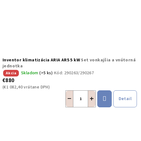
Inventor klimatizácia ARIA AR5 5 kW
Set vonkajšia a vnútorná
jednotka
Skladom
(>5 ks)
Kód:
290263/290267
Akcia
€880
(€1 082,40 vrátane DPH)
−
+
Detail