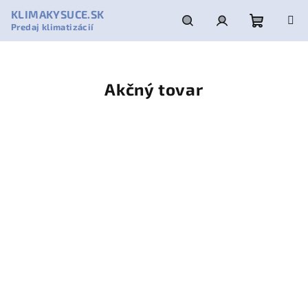
Prejsť
KLIMAKYSUCE.SK
na
Predaj klimatizácií
obsah
Nákupn
Hľadať
Prihlásenie
košík
Akčný tovar