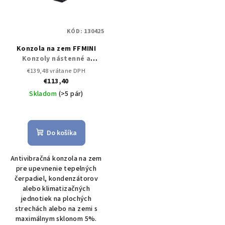
KÓD:
130425
Konzola na zem FFMINI
Konzoly nástenné a
strešné
€139,48 vrátane DPH
€113,40
Skladom
(>5 pár)
Do košíka
Antivibračná konzola na zem
pre upevnenie tepelných
čerpadiel, kondenzátorov
alebo klimatizačných
jednotiek na plochých
strechách alebo na zemi s
maximálnym sklonom 5%.