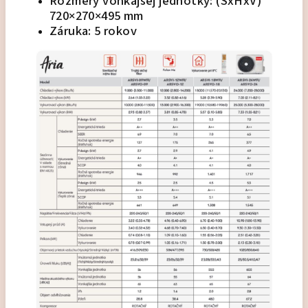
Rozmery vonkajšej jednotky: (ŠxHxV)
720×270×495 mm
Záruka: 5 rokov