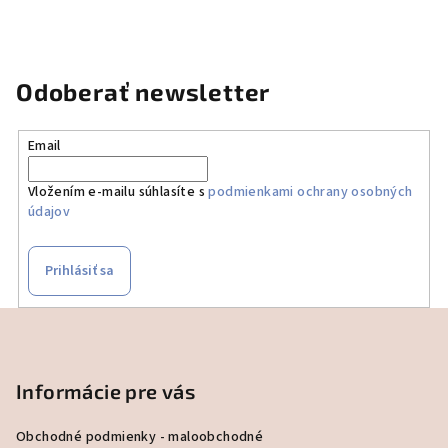
Odoberať newsletter
Email
Vložením e-mailu súhlasíte s
podmienkami ochrany osobných
údajov
Prihlásiť sa
Z
á
p
Informácie pre vás
ä
t
Obchodné podmienky - maloobchodné