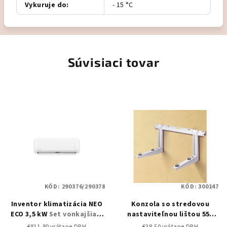
Vykuruje do
:
- 15 °C
Súvisiaci tovar
KÓD:
290376/290378
KÓD:
300147
Inventor klimatizácia NEO
Konzola so stredovou
ECO 3,5 kW
Set vonkajšia a
nastaviteľnou lištou 550
vnútorná jednotka
mm MS257
Konzoly
€811,80 vrátane DPH
€38,50 vrátane DPH