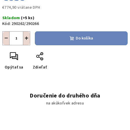
€774,90 vrátane DPH
Jednotková
Skladom
(>5 ks)
cena:
Kód:
290262/290266
−
+
Do košíka
Opýtať sa
Zdieľať
Doručenie do druhého dňa
na akúkoľvek adresu