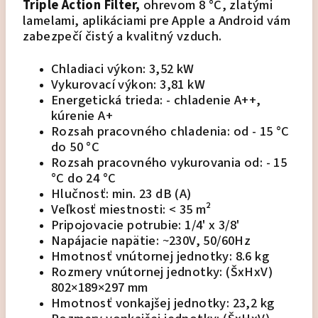
Triple Action Filter,
ohrevom 8 °C, zlatými
lamelami, aplikáciami pre Apple a Android vám
zabezpečí čistý a kvalitný vzduch.
Chladiaci výkon: 3,52 kW
Vykurovací výkon: 3,81 kW
Energetická trieda: - chladenie A++,
kúrenie A+
Rozsah pracovného chladenia: od - 15 °C
do 50 °C
Rozsah pracovného vykurovania od: - 15
°C do 24 °C
Hlučnosť: min. 23 dB (A)
Veľkosť miestnosti: < 35 m²
Pripojovacie potrubie: 1/4' x 3/8'
Napájacie napätie: ~230V, 50/60Hz
Hmotnosť vnútornej jednotky: 8.6 kg
Rozmery vnútornej jednotky: (ŠxHxV)
802×189×297 mm
Hmotnosť vonkajšej jednotky: 23,2 kg