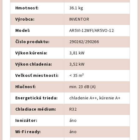
Hmotnosť
:
36.1 kg
Výrobca
:
INVENTOR
Model
:
AR5VI-12WFI/AR5VO-12
Číslo produktu
:
290262/290266
Výkon kúrenia
:
3,81 kW
Výkon chladenia
:
3,52 kW
Veľkosť miestnosti
:
< 35 m²
Hlučnosť
:
min. 23 dB (A)
Energetická trieda
:
chladenie A++, kúrenie A+
Chladiace médium
:
R32
Ionizátor
:
áno
Wi-Fi ready
:
áno