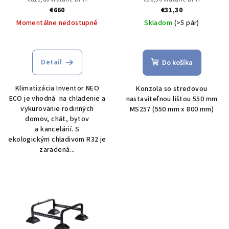
nástenné a strešné
€660
€31,30
Momentálne nedostupné
Skladom
(>5 pár)
Detail
Do košíka
Klimatizácia Inventor NEO
Konzola so stredovou
ECO je vhodná na chladenie a
nastaviteľnou lištou 550 mm
vykurovanie rodinných
MS257 (550 mm x 800 mm)
domov, chát, bytov
a kancelárií. S
ekologickým chladivom R32 je
zaradená...