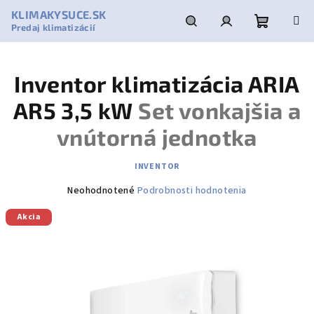
Prejsť
KLIMAKYSUCE.SK
na
Predaj klimatizácií
obsah
Nákupn
Hľadať
Prihlásenie
Inventor klimatizácia ARIA
košík
AR5 3,5 kW
Set vonkajšia a
vnútorná jednotka
INVENTOR
Priemerné
Neohodnotené
Podrobnosti hodnotenia
hodnotenie
Akcia
produktu
je
0,0
z
5
hviezdičiek.