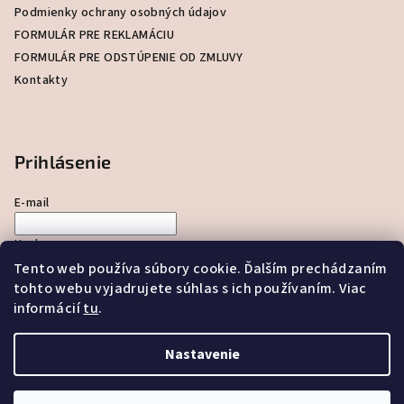
i
Podmienky ochrany osobných údajov
e
FORMULÁR PRE REKLAMÁCIU
FORMULÁR PRE ODSTÚPENIE OD ZMLUVY
Kontakty
Prihlásenie
E-mail
Heslo
Tento web používa súbory cookie. Ďalším prechádzaním
tohto webu vyjadrujete súhlas s ich používaním. Viac
Prihlásiť sa
informácií
tu
.
Nová registrácia
Zabudnuté heslo
Nastavenie
Copyright 2026
KLIMAKYSUCE.SK
. Všetky práva vyhradené.