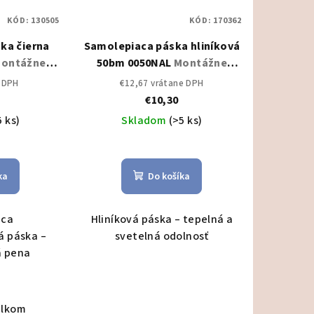
KÓD:
130505
KÓD:
170362
ka čierna
Samolepiaca páska hliníková
ontážne
50bm 0050NAL
Montážne
náradie
e DPH
€12,67 vrátane DPH
€10,30
5 ks)
Skladom
(>5 ks)
ka
Do košíka
aca
Hliníková páska – tepelná a
 páska –
svetelná odolnosť
á pena
elkom