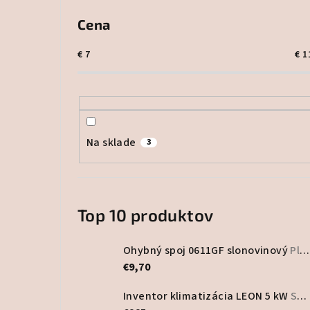
Cena
€
7
€
1
Na sklade
3
Top 10 produktov
Ohybný spoj 0611GF slonovinový
Plastový program
€9,70
Inventor klimatizácia LEON 5 kW
Set vonkajšia a vnútorná jednotka