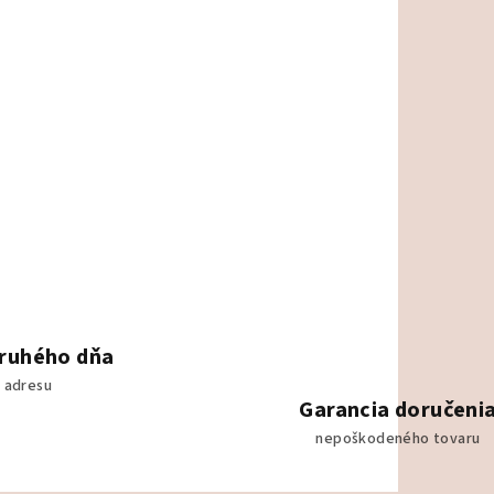
druhého dňa
 adresu
Garancia doručeni
nepoškodeného tovaru