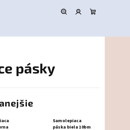
Hľadať
Prihlásenie
Nákupný
košík
ce pásky
anejšie
iaca
Samolepiaca
erna
páska biela 10bm