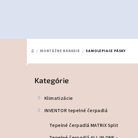
Prejsť
na
obsah
/
MONTÁŽNE NÁRADIE
/
SAMOLEPIACE PÁSKY
DOMOV
B
o
Kategórie
Preskočiť
kategórie
č
Klimatizácie
n
INVENTOR tepelné čerpadlá
ý
p
Tepelné čerpadlá MATRIX Split
Tepelné čerpadlá ALL IN ONE –