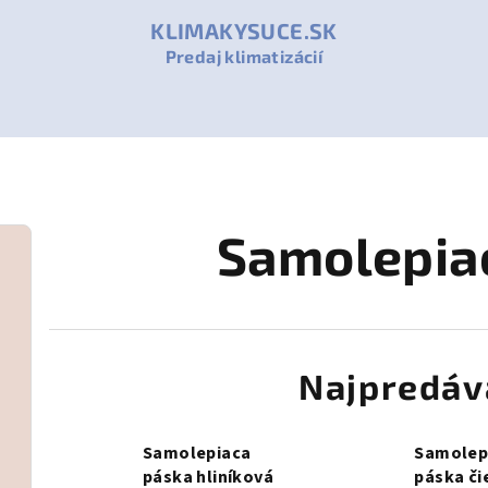
KLIMAKYSUCE.SK
Predaj klimatizácií
Samolepia
Najpredáv
Samolepiaca
Samolep
páska hliníková
páska či