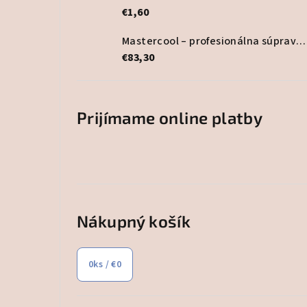
€1,60
Mastercool – profesionálna súprava lepidla na HVAC potrubia
€83,30
Prijímame online platby
Nákupný košík
0
ks /
€0