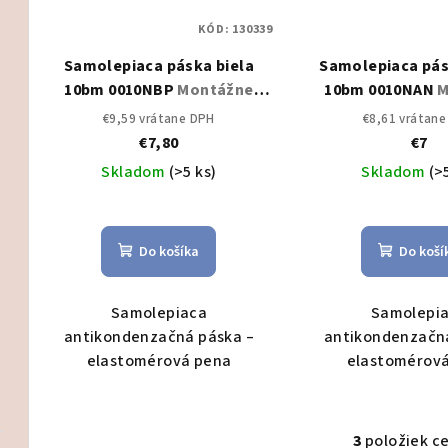
s
p
KÓD:
130339
p
r
Samolepiaca páska biela
Samolepiaca pás
r
o
10bm 0010NBP
Montážne
10bm 0010NAN
M
o
náradie
náradie
d
€9,59 vrátane DPH
€8,61 vrátan
€7,80
€7
d
u
Skladom
(>5 ks)
Skladom
(>
u
k
k
t
Do košíka
Do koší
t
o
o
v
Samolepiaca
Samolepi
antikondenzačná páska –
antikondenzačná
v
elastomérová pena
elastomérov
3
položiek c