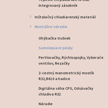
a
Integrovaný zásobník
n
Inštalačný chladiarenský materiál
e
l
Montážne náradie
Ohýbačka trubiek
Samolepiace pásky
Pertlovačky, Rýchlospojky, Vyberače
ventilov, Rezačky
2-cestný manometrický mostík
R32,R410 a hadice
Digitálna váha CPS, Odsávačky
chladiva R32
Náradie