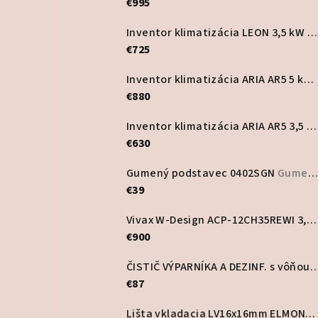
€995
Inventor klimatizácia LEON 3,5 kW
S
€725
Inventor klimatizácia ARIA AR5 5 kW
€880
Inventor klimatizácia ARIA AR5 3,5 kW
€630
Gumený podstavec 0402SGN
Gumené a plastové podstavce
€39
Vivax W-Design ACP-12CH35REWI 3,5 kW nástenná klimatizácia
€900
ČISTIČ VÝPARNÍKA A DEZINF. s vôňou PurA
€87
Lišta vkladacia LV16x16mm ELMONT, biela