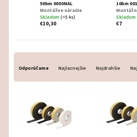
50bm 0050NAL
10bm 00
Montážne náradie
Montážn
Skladom
(>5 ks)
Skladom
€10,30
€7
R
Odporúčame
Najlacnejšie
Najdrahšie
Na
a
d
V
e
ý
n
p
i
i
e