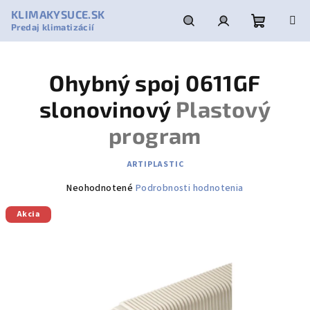
Prejsť
KLIMAKYSUCE.SK
na
Predaj klimatizácií
obsah
Nákupn
Hľadať
Prihlásenie
Ohybný spoj 0611GF
košík
slonovinový
Plastový
program
ARTIPLASTIC
Priemerné
Neohodnotené
Podrobnosti hodnotenia
hodnotenie
Akcia
produktu
je
0,0
z
5
hviezdičiek.