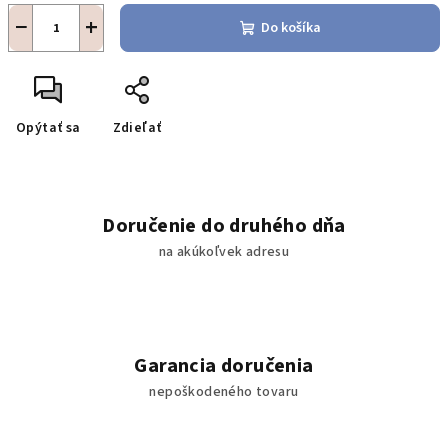
−
+
Do košíka
Opýtať sa
Zdieľať
Doručenie do druhého dňa
na akúkoľvek adresu
Garancia doručenia
nepoškodeného tovaru