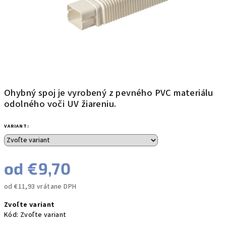
Ohybný spoj je vyrobený z pevného PVC materiálu
odolného voči UV žiareniu.
VARIANT:
od
€9,70
od
€11,93
vrátane DPH
Jednotková
Zvoľte variant
cena:
Kód:
Zvoľte variant