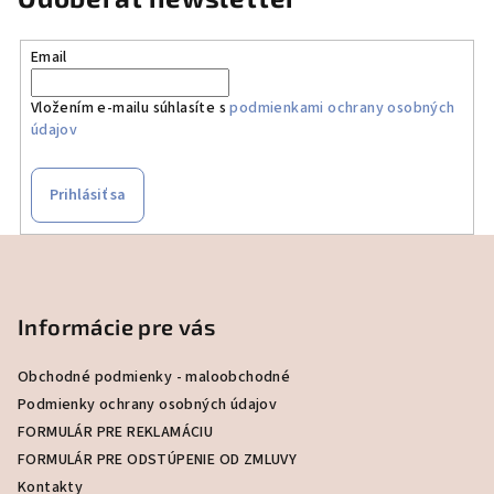
Email
Vložením e-mailu súhlasíte s
podmienkami ochrany osobných
údajov
Prihlásiť sa
Z
á
p
Informácie pre vás
ä
t
Obchodné podmienky - maloobchodné
i
Podmienky ochrany osobných údajov
e
FORMULÁR PRE REKLAMÁCIU
FORMULÁR PRE ODSTÚPENIE OD ZMLUVY
Kontakty