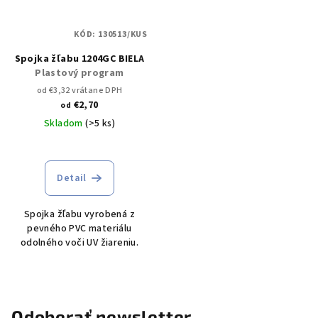
KÓD:
130513/KUS
Spojka žľabu 1204GC BIELA
Plastový program
od €3,32 vrátane DPH
€2,70
od
Skladom
(>5 ks)
Detail
Spojka žľabu vyrobená z
pevného PVC materiálu
odolného voči UV žiareniu.
Odoberať newsletter