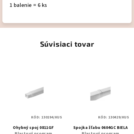
1 balenie = 6 ks
Súvisiaci tovar
KÓD:
130194/KUS
KÓD:
130429/KUS
Ohybný spoj 0811GF
Spojka žľabu 0604GC BIELA
Plastový program
Plastový program