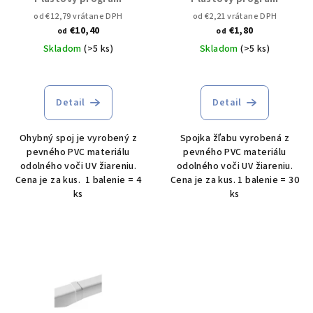
od €12,79 vrátane DPH
od €2,21 vrátane DPH
€10,40
€1,80
od
od
Skladom
(>5 ks)
Skladom
(>5 ks)
Detail
Detail
Ohybný spoj je vyrobený z
Spojka žľabu vyrobená z
pevného PVC materiálu
pevného PVC materiálu
odolného voči UV žiareniu.
odolného voči UV žiareniu.
Cena je za kus. 1 balenie = 4
Cena je za kus. 1 balenie = 30
ks
ks