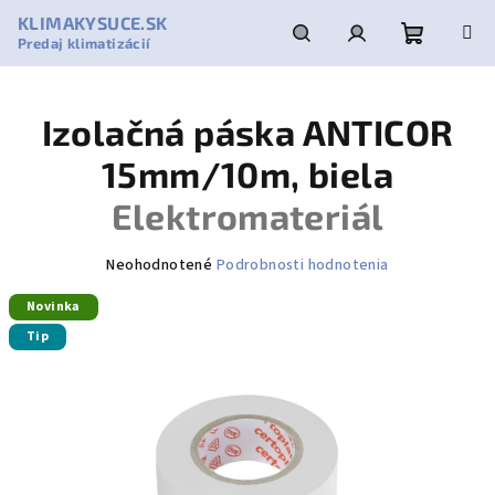
Prejsť
KLIMAKYSUCE.SK
na
Predaj klimatizácií
obsah
Nákupn
Hľadať
Prihlásenie
Izolačná páska ANTICOR
košík
15mm/10m, biela
Elektromateriál
Priemerné
Neohodnotené
Podrobnosti hodnotenia
hodnotenie
Novinka
produktu
je
Tip
0,0
z
5
hviezdičiek.