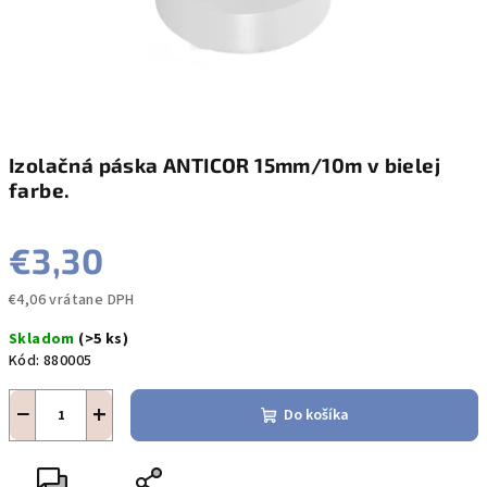
Izolačná páska ANTICOR 15mm/10m v bielej
farbe.
€3,30
€4,06 vrátane DPH
Jednotková
Skladom
(>5 ks)
cena:
Kód:
880005
−
+
Do košíka