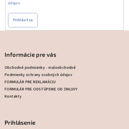
údajov
Prihlásiť sa
Z
á
p
Informácie pre vás
ä
t
Obchodné podmienky - maloobchodné
i
Podmienky ochrany osobných údajov
e
FORMULÁR PRE REKLAMÁCIU
FORMULÁR PRE ODSTÚPENIE OD ZMLUVY
Kontakty
Prihlásenie