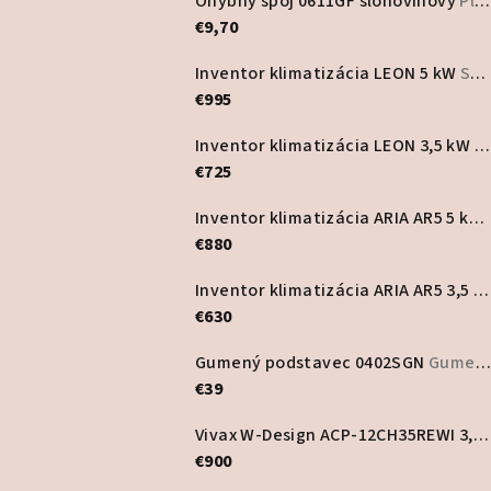
Ohybný spoj 0611GF slonovinový
Plastový program
€9,70
Inventor klimatizácia LEON 5 kW
Set vonkajšia a vnútorná jednotka
€995
Inventor klimatizácia LEON 3,5 kW
S
€725
Inventor klimatizácia ARIA AR5 5 kW
€880
Inventor klimatizácia ARIA AR5 3,5 kW
€630
Gumený podstavec 0402SGN
Gumené a plastové podstavce
€39
Vivax W-Design ACP-12CH35REWI 3,5 kW nástenná klimatizácia
€900