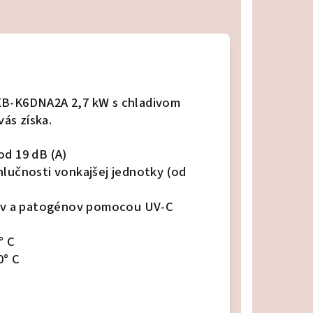
CXB-K6DNA2A 2,7 kW s chladivom
vás získa.
od 19 dB (A)
hlučnosti vonkajšej jednotky (od
usov a patogénov pomocou UV-C
° C
0° C