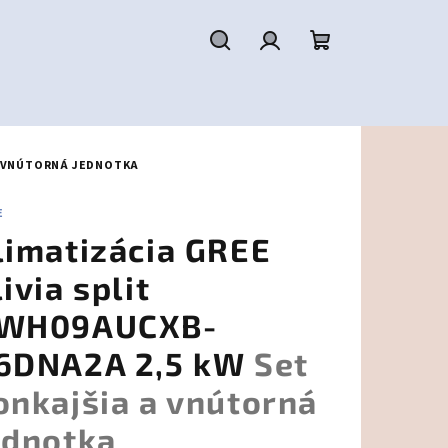
Hľadať
Prihlásenie
Nákupný
košík
A VNÚTORNÁ JEDNOTKA
E
limatizácia GREE
livia split
WH09AUCXB-
6DNA2A 2,5 kW
Set
onkajšia a vnútorná
ednotka