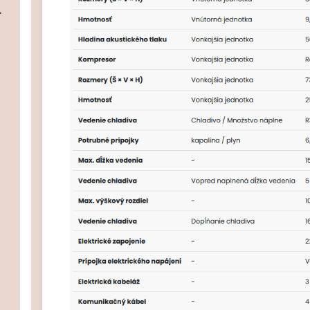
ire ECD 5L
Čistenie/dezinfekcia
Elektromateriál
Čistenie/dezinfekcia