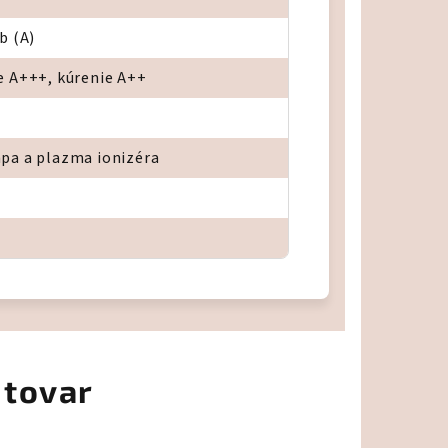
b (A)
e A+++, kúrenie A++
pa a plazma ionizéra
 tovar