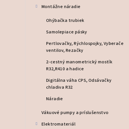
Montážne náradie
Ohýbačka trubiek
Samolepiace pásky
Pertlovačky, Rýchlospojky, Vyberače
ventilov, Rezačky
2-cestný manometrický mostík
R32,R410 a hadice
Digitálna váha CPS, Odsávačky
chladiva R32
Náradie
Vákuové pumpy a príslušenstvo
Elektromateriál