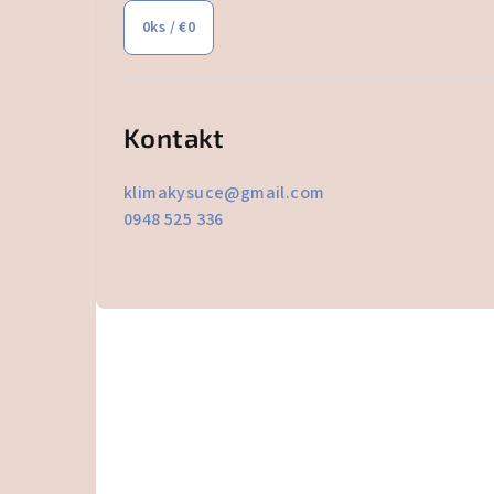
0
ks /
€0
Kontakt
klimakysuce
@
gmail.com
0948 525 336