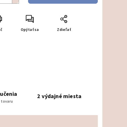
ač
Opýtať sa
Zdieľať
ručenia
2 výdajné miesta
 tovaru