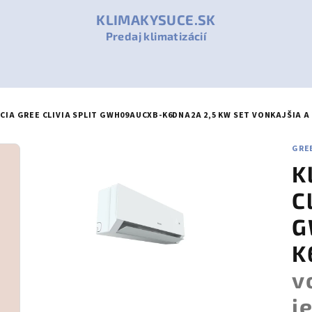
KLIMAKYSUCE.SK
Predaj klimatizácií
CIA GREE CLIVIA SPLIT GWH09AUCXB-K6DNA2A 2,5 KW
SET VONKAJŠIA 
GRE
K
C
G
K
v
j