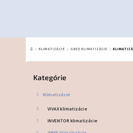
Prejsť
na
obsah
/
KLIMATIZÁCIE
/
GREE KLIMATIZÁCIE
/
KLIMATIZÁ
DOMOV
B
o
Kategórie
Preskočiť
kategórie
č
Klimatizácie
n
VIVAX klimatizácie
ý
p
INVENTOR klimatizácie
GREE klimatizácie