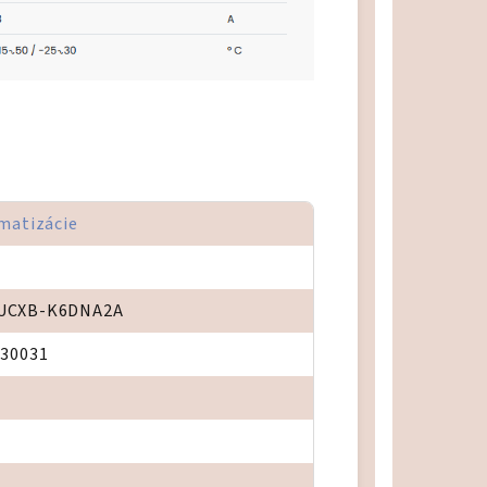
matizácie
UCXB-K6DNA2A
830031