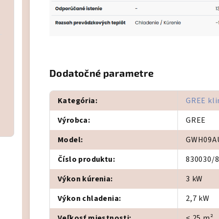
Dodatočné parametre
Kategória
:
GREE kli
Výrobca
:
GREE
Model
:
GWH09A
Číslo produktu
:
830030/
Výkon kúrenia
:
3 kW
Výkon chladenia
:
2,7 kW
Veľkosť miestnosti
:
< 25 m²