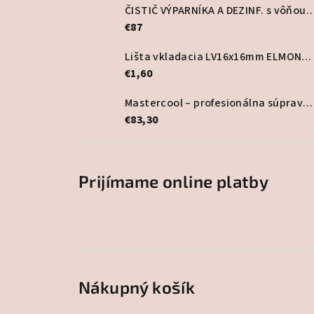
ČISTIČ VÝPARNÍKA A DEZINF. s vôňou PurA
€87
Lišta vkladacia LV16x16mm ELMONT, biela
€1,60
Mastercool – profesionálna súprava lepidla na HVAC potrubia
€83,30
Prijímame online platby
Nákupný košík