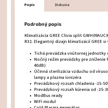
Popis
Diskusia
Podrobný popis
Klimatizácia GREE Clivia split GWH09AU
R32. Elegantný dizajn klimatizácií GREE si 
Tichá prevádzka vnútornej jednotky 
Nočný režim prevádzky pre zníženie 
40dB)
Účinná sterilizácia vzduchu od vír
lampy a plazma ionizéra
Prevádzkový rozsah chladenia -15-50
Prevádzkový rozsah kúrenia od -25-3
ModBus ready
WiFi modul
Cold Plasma generátor