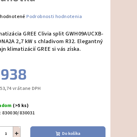
emerné
hodnotené
Podrobnosti hodnotenia
notenie
duktu
matizácia GREE Clivia split GWH09AUCXB-
NA2A 2,7 kW s chladivom R32. Elegantný
ajn klimatizácií GREE si vás získa.
zdičiek.
€938
153,74 vrátane DPH
notková
a:
ladom
(>5 ks)
:
830030/830031
+
Do košíka