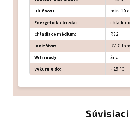
Hlučnosť
:
min. 19 d
Energetická trieda
:
chladeni
Chladiace médium
:
R32
Ionizátor
:
UV-C lam
Wifi ready
:
áno
Vykuruje do
:
- 25 °C
Súvisiaci