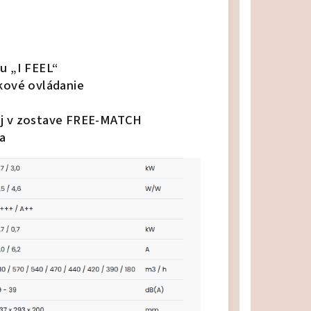
u „I FEEL“
ľkové ovládanie
aj v zostave FREE-MATCH
a