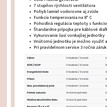
7 stupňov rýchlosti ventilátora
Pohyb lamiel vodorovne aj zvisle
Funkcia temperovania na 8° C
Pohodlná regulácia teploty s funkcio
Štandardne prípojka pre káblové dia
et vonkajšia a vnútorná jednotka
Vykurovanie šasí vonkajšej jednotky
Vnútornú jednotku je možno využiť 
Pri pravidelnom servise 3 ročná záruk
Set vonkajšia a vnútorná jednotka
Set vonkajšia a vnútorná jednotka
Set vonkajšia a vnútorná jednotka