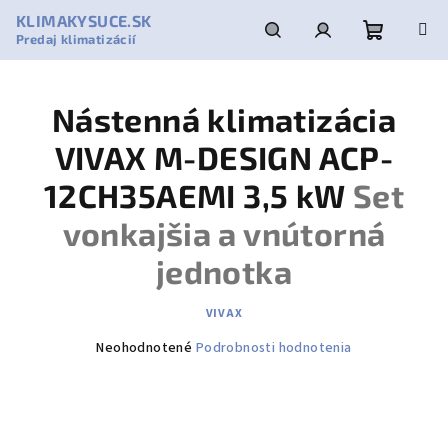
Prejsť
KLIMAKYSUCE.SK
na
Predaj klimatizácií
obsah
Nákupn
Hľadať
Prihlásenie
Nástenná klimatizácia
košík
VIVAX M-DESIGN ACP-
12CH35AEMI 3,5 kW
Set
vonkajšia a vnútorná
jednotka
VIVAX
Priemerné
Neohodnotené
Podrobnosti hodnotenia
hodnotenie
produktu
je
0,0
z