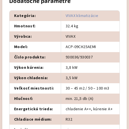
Dodatočné parametre
Kategória
:
VIVAX klimatizácie
Hmotnosť
:
32.4 kg
Výrobca
:
VIVAX
Model
:
ACP-09CH25AEMI
Číslo produktu
:
930036/930037
Výkon kúrenia
:
3,8 kW
Výkon chladenia
:
3,5 kW
Veľkosť miestnosti
:
30 – 45 m2 / 50 – 100 m3
Hlučnosť
:
min. 21,5 db (A)
Energetická trieda
:
chladenie A++, kúrenie A+
Chladiace médium
:
R32