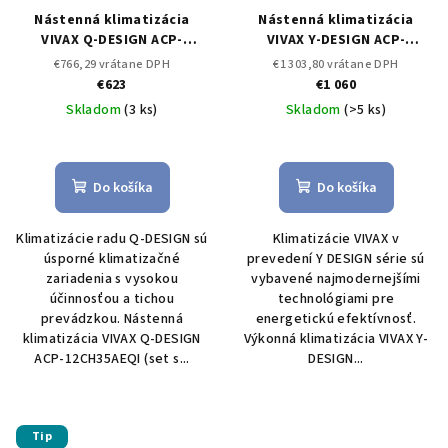
Nástenná klimatizácia
Nástenná klimatizácia
VIVAX Q-DESIGN ACP-
VIVAX Y-DESIGN ACP-
12CH35AEQI 3,5 kW
Set s
12CH35AEYI 3,5 kW
Set s
€766,29 vrátane DPH
€1 303,80 vrátane DPH
kompresorom
kompresorom
€623
€1 060
Skladom
(3 ks)
Skladom
(>5 ks)
Do košíka
Do košíka
Klimatizácie radu Q-DESIGN sú
Klimatizácie VIVAX v
úsporné klimatizačné
prevedení Y DESIGN série sú
zariadenia s vysokou
vybavené najmodernejšími
účinnosťou a tichou
technológiami pre
prevádzkou. Nástenná
energetickú efektívnosť.
klimatizácia VIVAX Q-DESIGN
Výkonná klimatizácia VIVAX Y-
ACP-12CH35AEQI (set s...
DESIGN...
Tip