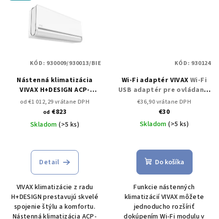
KÓD:
930009/930013/BIE
KÓD:
930124
Nástenná klimatizácia
Wi-Fi adaptér VIVAX
Wi-Fi
VIVAX H+DESIGN ACP-
USB adaptér pre ovládanie
12CH35AEHI 3,5 kW
Set s
klimatizácie cez smart
od €1 012,29 vrátane DPH
€36,90 vrátane DPH
kompresorom
zariadenie
€823
€30
od
Skladom
(>5 ks)
Skladom
(>5 ks)
Detail
Do košíka
VIVAX klimatizácie z radu
Funkcie nástenných
H+DESIGN prestavujú skvelé
klimatizácií VIVAX môžete
spojenie štýlu a komfortu.
jednoducho rozšíriť
Nástenná klimatizácia ACP-
dokúpením Wi-Fi modulu v