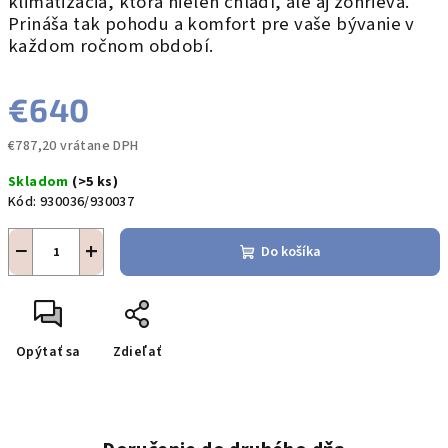
klimatizácia, ktorá nielen chladí, ale aj zohrieva.
Prináša tak pohodu a komfort pre vaše bývanie v
každom ročnom období.
€640
€787,20 vrátane DPH
Jednotková
Skladom
(>5 ks)
cena:
Kód:
930036/930037
−
+
Do košíka
Opýtať sa
Zdieľať