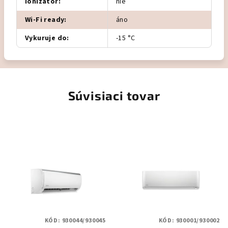
Ionizátor
:
nie
Wi-Fi ready
:
áno
Vykuruje do
:
-15 °C
Súvisiaci tovar
KÓD:
930044/930045
KÓD:
930001/930002