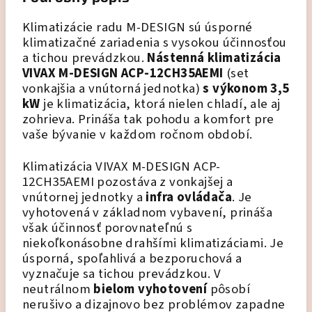
Klimatizácie radu M-DESIGN sú úsporné
klimatizačné zariadenia s vysokou účinnosťou
a tichou prevádzkou.
Nástenná klimatizácia
VIVAX M-DESIGN
ACP-12CH35AEMI
(set
vonkajšia a vnútorná jednotka)
s výkonom 3,5
kW
je klimatizácia, ktorá nielen chladí, ale aj
zohrieva. Prináša tak pohodu a komfort pre
vaše bývanie v každom ročnom období.
Klimatizácia
VIVAX M-DESIGN
ACP-
12CH35AEMI
pozostáva z vonkajšej a
vnútornej jednotky a
infra ovládača
. Je
vyhotovená v základnom vybavení, prináša
však účinnosť porovnateľnú s
niekoľkonásobne drahšími klimatizáciami. Je
úsporná, spoľahlivá a bezporuchová a
vyznačuje sa tichou prevádzkou. V
neutrálnom
bielom vyhotovení
pôsobí
nerušivo a dizajnovo bez problémov zapadne