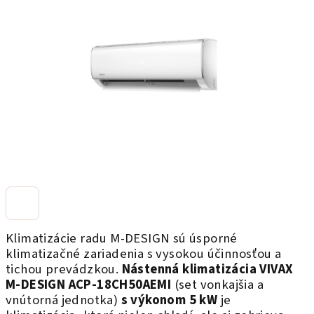
5
hviezdičiek.
Klimatizácie radu M-DESIGN sú úsporné
klimatizačné zariadenia s vysokou účinnosťou a
tichou prevádzkou.
Nástenná klimatizácia VIVAX
M-DESIGN
ACP-18CH50AEMI
(set vonkajšia a
vnútorná jednotka)
s výkonom 5 kW
je