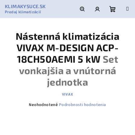
Prejsť
KLIMAKYSUCE.SK
na
Predaj klimatizácií
obsah
Nákupn
Hľadať
Prihlásenie
Nástenná klimatizácia
košík
VIVAX M-DESIGN ACP-
18CH50AEMI 5 kW
Set
vonkajšia a vnútorná
jednotka
VIVAX
Priemerné
Neohodnotené
Podrobnosti hodnotenia
hodnotenie
produktu
je
0,0
z