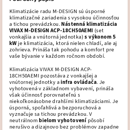
Klimatizácie radu M-DESIGN sú úsporné
klimatizačné zariadenia s vysokou účinnosťou
a tichou prevádzkou.
Nástenná klimatizácia
VIVAX M-DESIGN
ACP-18CH50AEMI
(set
vonkajšia a vnútorná jednotka)
s výkonom 5
kW
je klimatizácia, ktorá nielen chladí, ale aj
zohrieva. Prináša tak pohodu a komfort pre
vaše bývanie v každom ročnom období.
Klimatizácia
VIVAX M-DESIGN
ACP-
18CH50AEMI
pozostáva z vonkajšej a
vnútornej jednotky a
infra ovládača
. Je
vyhotovená v základnom vybavení, prináša
však účinnosť porovnateľnú s
niekoľkonásobne drahšími klimatizáciami. Je
úsporná, spoľahlivá a bezporuchová a
vyznačuje sa tichou prevádzkou. V
neutrálnom
bielom vyhotovení
pôsobí
nerušivo a dizajnovo bez problémov zapadne