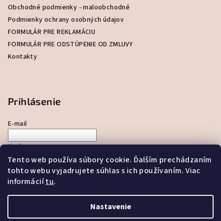
t
Obchodné podmienky - maloobchodné
i
Podmienky ochrany osobných údajov
e
FORMULÁR PRE REKLAMÁCIU
FORMULÁR PRE ODSTÚPENIE OD ZMLUVY
Kontakty
Prihlásenie
E-mail
Heslo
Tento web používa súbory cookie. Ďalším prechádzaním
tohto webu vyjadrujete súhlas s ich používaním. Viac
Prihlásiť sa
informácií
tu
.
Nová registrácia
Zabudnuté heslo
Nastavenie