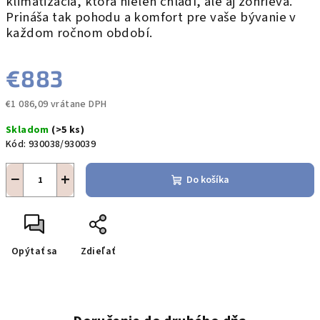
klimatizácia, ktorá nielen chladí, ale aj zohrieva.
Prináša tak pohodu a komfort pre vaše bývanie v
každom ročnom období.
€883
€1 086,09 vrátane DPH
Jednotková
Skladom
(>5 ks)
cena:
Kód:
930038/930039
−
+
Do košíka
Opýtať sa
Zdieľať