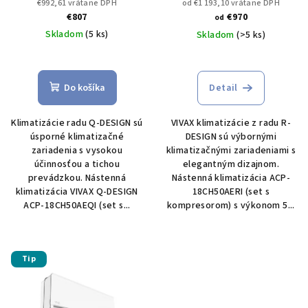
18CH50AEQI 5 kW
Set s
18CH50AERI 5 kW
Set s
€992,61 vrátane DPH
od €1 193,10 vrátane DPH
kompresorom
kompresorom
€807
€970
od
Skladom
(5 ks)
Skladom
(>5 ks)
Do košíka
Detail
Klimatizácie radu Q-DESIGN sú
VIVAX klimatizácie z radu R-
úsporné klimatizačné
DESIGN sú výbornými
zariadenia s vysokou
klimatizačnými zariadeniami s
účinnosťou a tichou
elegantným dizajnom.
prevádzkou. Nástenná
Nástenná klimatizácia ACP-
klimatizácia VIVAX Q-DESIGN
18CH50AERI (set s
ACP-18CH50AEQI (set s...
kompresorom) s výkonom 5...
Tip