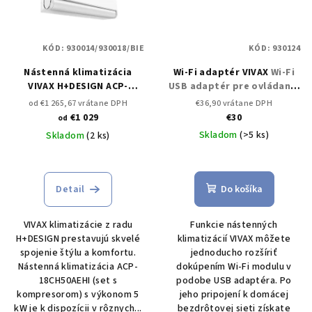
KÓD:
930014/930018/BIE
KÓD:
930124
Nástenná klimatizácia
Wi-Fi adaptér VIVAX
Wi-Fi
VIVAX H+DESIGN ACP-
USB adaptér pre ovládanie
18CH50AEHI 5 kW
Set s
klimatizácie cez smart
od €1 265,67 vrátane DPH
€36,90 vrátane DPH
kompresorom
zariadenie
€1 029
€30
od
Skladom
(>5 ks)
Skladom
(2 ks)
Detail
Do košíka
VIVAX klimatizácie z radu
Funkcie nástenných
H+DESIGN prestavujú skvelé
klimatizácií VIVAX môžete
spojenie štýlu a komfortu.
jednoducho rozšíriť
Nástenná klimatizácia ACP-
dokúpením Wi-Fi modulu v
18CH50AEHI (set s
podobe USB adaptéra. Po
kompresorom) s výkonom 5
jeho pripojení k domácej
kW je k dispozícii v rôznych...
bezdrôtovej sieti získate