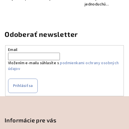
jednoduchú...
Odoberať newsletter
Email
Vložením e-mailu súhlasíte s
podmienkami ochrany osobných
údajov
Prihlásiť sa
Z
á
p
Informácie pre vás
ä