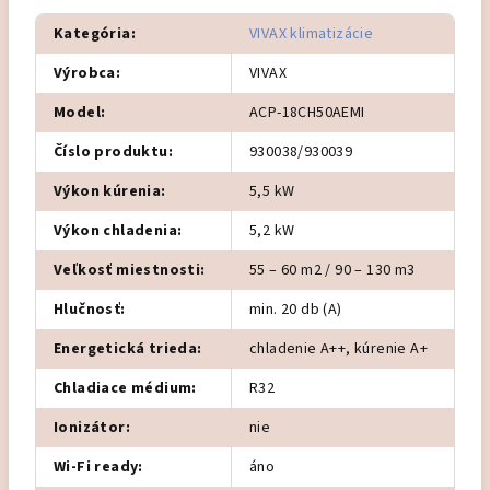
Kategória
:
VIVAX klimatizácie
Výrobca
:
VIVAX
Model
:
ACP-18CH50AEMI
Číslo produktu
:
930038/930039
Výkon kúrenia
:
5,5 kW
Výkon chladenia
:
5,2 kW
Veľkosť miestnosti
:
55 – 60 m2 / 90 – 130 m3
Hlučnosť
:
min. 20 db (A)
Energetická trieda
:
chladenie A++, kúrenie A+
Chladiace médium
:
R32
Ionizátor
:
nie
Wi-Fi ready
:
áno