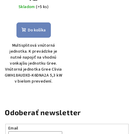
Skladom
(>5 ks)
Do košíka
Multisplitová vnútorná
jednotka. K prevádzke je
nutné napojiť na vhodnú
vonkajšiu jednotku Gree.
Vnútorná jednotka Gree Clivia
GWH18AUDXD-K6DNA2A 5,3 kW
v bielom prevedení.
Odoberať newsletter
Email