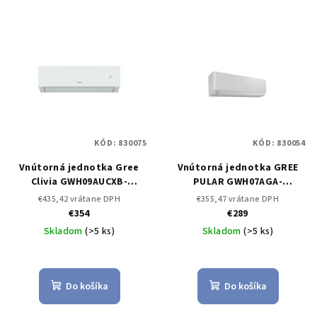
KÓD:
830075
KÓD:
830054
Vnútorná jednotka Gree
Vnútorná jednotka GREE
Clivia GWH09AUCXB-
PULAR GWH07AGA-
K6DNA2A 2,5 kW
Vnútorná
K6DNA1A/I 2 kW
Vnútorná
€435,42 vrátane DPH
€355,47 vrátane DPH
jednotka k Multi Split
jednotka k Multi Split
€354
€289
Skladom
(>5 ks)
Skladom
(>5 ks)
Do košíka
Do košíka