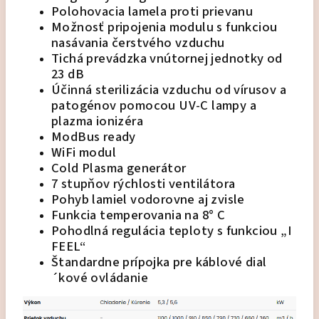
Polohovacia lamela proti prievanu
Možnosť pripojenia modulu s funkciou
nasávania čerstvého vzduchu
Tichá prevádzka vnútornej jednotky od
23 dB
Účinná sterilizácia vzduchu od vírusov a
patogénov pomocou UV-C lampy a
plazma ionizéra
ModBus ready
WiFi modul
Cold Plasma generátor
7 stupňov rýchlosti ventilátora
Pohyb lamiel vodorovne aj zvisle
Funkcia temperovania na 8° C
Pohodlná regulácia teploty s funkciou „I
FEEL“
Štandardne prípojka pre káblové dial
´kové ovládanie