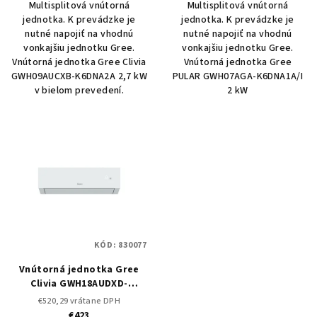
Multisplitová vnútorná
Multisplitová vnútorná
jednotka. K prevádzke je
jednotka. K prevádzke je
nutné napojiť na vhodnú
nutné napojiť na vhodnú
vonkajšiu jednotku Gree.
vonkajšiu jednotku Gree.
Vnútorná jednotka Gree Clivia
Vnútorná jednotka Gree
GWH09AUCXB-K6DNA2A 2,7 kW
PULAR GWH07AGA-K6DNA1A/I
v bielom prevedení.
2 kW
KÓD:
830077
Vnútorná jednotka Gree
Clivia GWH18AUDXD-
K6DNA2A 5 kW
Vnútorná
€520,29 vrátane DPH
jednotka k Multi Split
€423