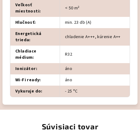
Veľkosť
< 50 m²
miestnosti
:
Hlučnosť
:
min. 23 db (A)
Energetická
chladenie A+++, kúrenie A++
trieda
:
Chladiace
R32
médium
:
Ionizátor
:
áno
Wi-Fi ready
:
áno
Vykuruje do
:
- 25 °C
Súvisiaci tovar