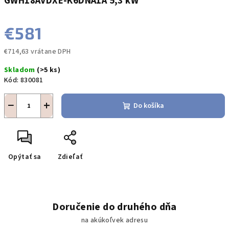
GWH18AVDXE-K6DNA1A 5,3 kW
€581
€714,63 vrátane DPH
Jednotková
Skladom
(>5 ks)
cena:
Kód:
830081
−
+
Do košíka
Opýtať sa
Zdieľať
Doručenie do druhého dňa
na akúkoľvek adresu