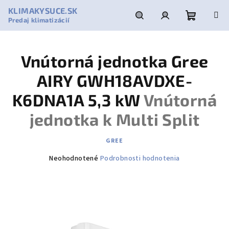
Prejsť
KLIMAKYSUCE.SK
na
Predaj klimatizácií
obsah
Nákupn
Hľadať
Prihlásenie
Vnútorná jednotka Gree
košík
AIRY GWH18AVDXE-
K6DNA1A 5,3 kW
Vnútorná
jednotka k Multi Split
GREE
Priemerné
Neohodnotené
Podrobnosti hodnotenia
hodnotenie
produktu
je
0,0
z
5