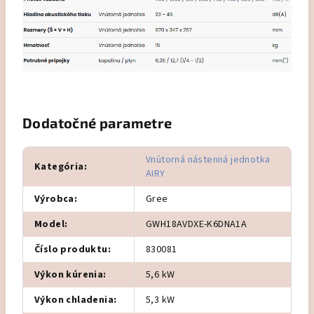
Dodatočné parametre
Vnútorná nástenná jednotka
Kategória
:
AIRY
Výrobca
:
Gree
Model
:
GWH18AVDXE-K6DNA1A
Číslo produktu
:
830081
Výkon kúrenia
:
5,6 kW
Výkon chladenia
:
5,3 kW