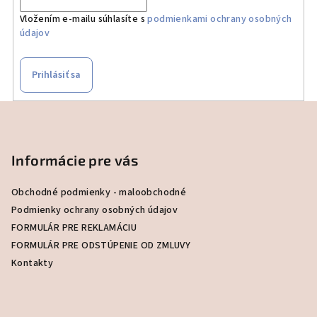
Vložením e-mailu súhlasíte s
podmienkami ochrany osobných
údajov
Prihlásiť sa
Z
á
p
Informácie pre vás
ä
t
Obchodné podmienky - maloobchodné
i
Podmienky ochrany osobných údajov
e
FORMULÁR PRE REKLAMÁCIU
FORMULÁR PRE ODSTÚPENIE OD ZMLUVY
Kontakty