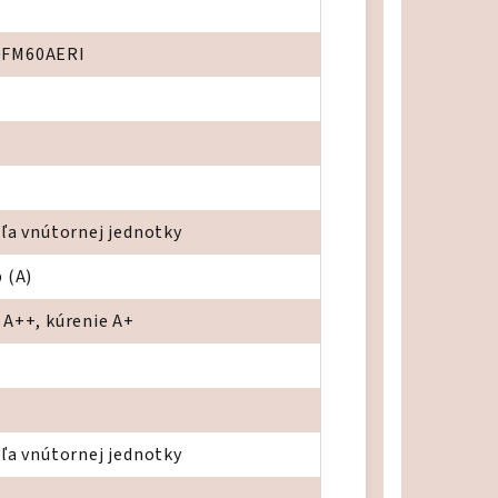
OFM60AERI
dľa vnútornej jednotky
 (A)
 A++, kúrenie A+
dľa vnútornej jednotky