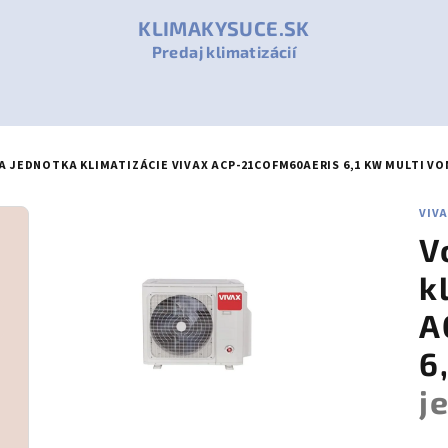
KLIMAKYSUCE.SK
Predaj klimatizácií
A JEDNOTKA KLIMATIZÁCIE VIVAX ACP-21COFM60AERIS 6,1 KW
MULTI VO
VIV
V
k
A
6
j