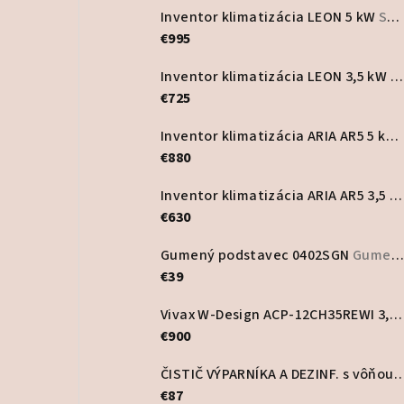
Inventor klimatizácia LEON 5 kW
Set vonkajšia a vnútorná jednotka
€995
Inventor klimatizácia LEON 3,5 kW
S
€725
Inventor klimatizácia ARIA AR5 5 kW
€880
Inventor klimatizácia ARIA AR5 3,5 kW
€630
Gumený podstavec 0402SGN
Gumené a plastové podstavce
€39
Vivax W-Design ACP-12CH35REWI 3,5 kW nástenná klimatizácia
€900
ČISTIČ VÝPARNÍKA A DEZINF. s vôňou PurA
€87