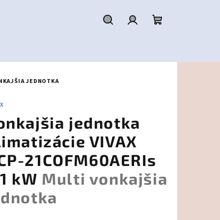
Hľadať
Prihlásenie
Nákupný
košík
NKAJŠIA JEDNOTKA
AX
onkajšia jednotka
limatizácie VIVAX
CP-21COFM60AERIs
,1 kW
Multi vonkajšia
ednotka