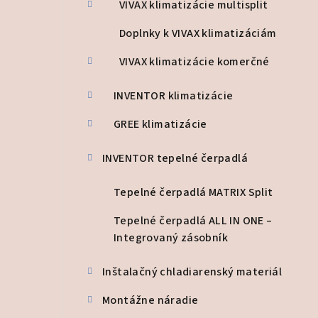
a
VIVAX klimatizácie multisplit
n
Doplnky k VIVAX klimatizáciám
e
VIVAX klimatizácie komerčné
l
INVENTOR klimatizácie
GREE klimatizácie
INVENTOR tepelné čerpadlá
Tepelné čerpadlá MATRIX Split
Tepelné čerpadlá ALL IN ONE –
Integrovaný zásobník
Inštalačný chladiarenský materiál
Montážne náradie