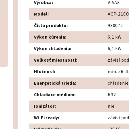
Výrobca
:
VIVAX
Model
:
ACP-21C
Číslo produktu
:
930072
Výkon kúrenia
:
6,1 kW
Výkon chladenia
:
6,1 kW
Veľkosť miestnosti
:
závisí po
Hlučnosť
:
min. 56 db
Energetická trieda
:
chladenie
Chladiace médium
:
R32
Ionizátor
:
nie
Wi-Fi ready
:
závisí po