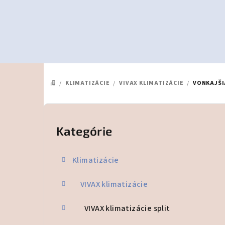
Prejsť
na
obsah
/
KLIMATIZÁCIE
/
VIVAX KLIMATIZÁCIE
/
VONKAJŠI
DOMOV
B
o
Kategórie
Preskočiť
kategórie
č
Klimatizácie
n
VIVAX klimatizácie
ý
p
VIVAX klimatizácie split