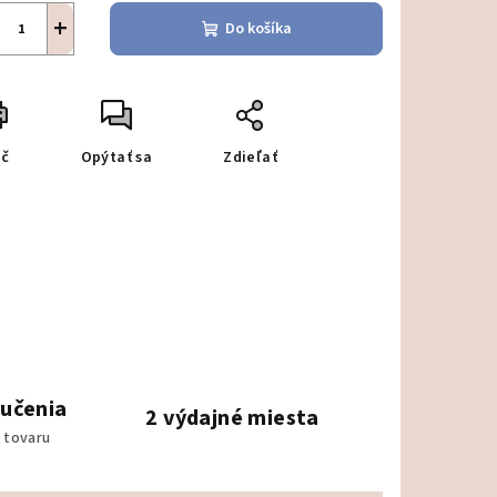
+
Do košíka
ač
Opýtať sa
Zdieľať
ručenia
2 výdajné miesta
 tovaru