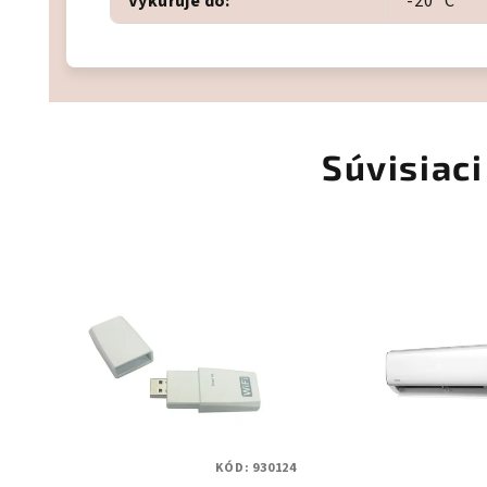
Vykuruje do
:
-20 °C
Súvisiaci
KÓD:
930124