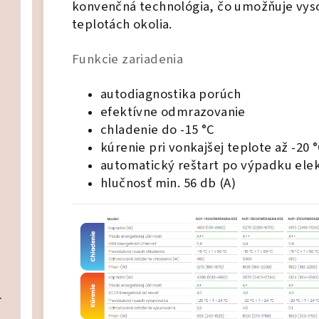
konvenčná technológia, čo umožňuje vyso
teplotách okolia.
Funkcie zariadenia
et vonkajšia a vnútorná jednotka
autodiagnostika porúch
Set vonkajšia a vnútorná jednotka
efektívne odmrazovanie
chladenie do -15 °C
kúrenie pri vonkajšej teplote až -20 
Set vonkajšia a vnútorná jednotka
automatický reštart po výpadku elek
hlučnosť min. 56 db (A)
Set vonkajšia a vnútorná jednotka
ire ECD 5L
Čistenie/dezinfekcia