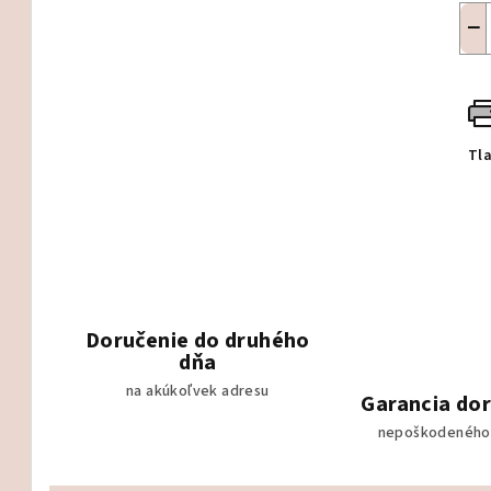
−
Tl
Doručenie do druhého
dňa
na akúkoľvek adresu
Garancia do
nepoškodeného