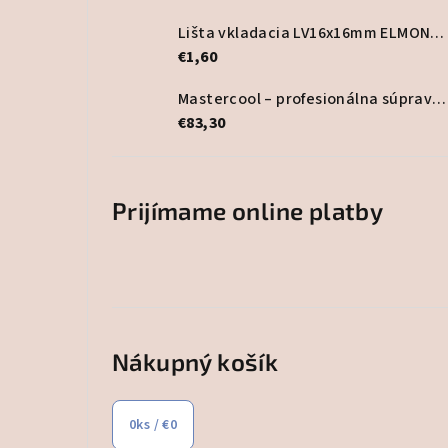
Lišta vkladacia LV16x16mm ELMONT, biela
€1,60
Mastercool – profesionálna súprava lepidla na HVAC potrubia
€83,30
Prijímame online platby
Nákupný košík
0
ks /
€0