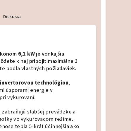
Diskusia
ýkonom
6,1 kW
je vonkajšia
Môžete k nej pripojiť maximálne 3
te podľa vlastných požiadaviek.
 invertorovou technológiou
,
mi úsporami energie v
 pri vykurovaní.
zabraňujú slabšej prevádzke a
dnotky vo vykurovacom režime.
enose tepla 5-krát účinnejšia ako