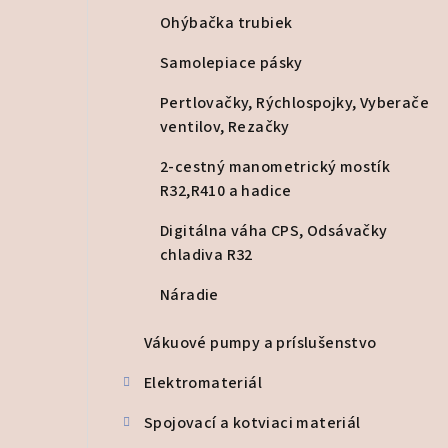
Ohýbačka trubiek
Samolepiace pásky
Pertlovačky, Rýchlospojky, Vyberače
ventilov, Rezačky
2-cestný manometrický mostík
R32,R410 a hadice
Digitálna váha CPS, Odsávačky
chladiva R32
Náradie
Vákuové pumpy a príslušenstvo
Elektromateriál
Spojovací a kotviaci materiál