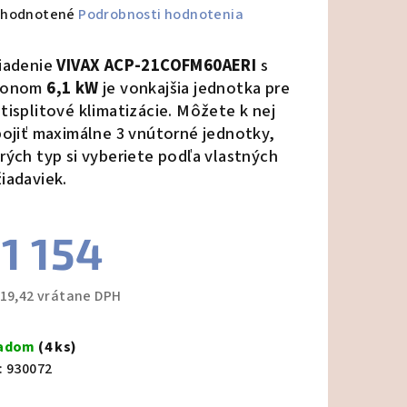
emerné
hodnotené
Podrobnosti hodnotenia
notenie
duktu
iadenie
VIVAX ACP-21COFM60AERI
s
konom
6,1 kW
je vonkajšia jednotka pre
tisplitové klimatizácie. Môžete k nej
pojiť maximálne 3 vnútorné jednotky,
rých typ si vyberiete podľa vlastných
zdičiek.
iadaviek.
1 154
419,42 vrátane DPH
notková
a:
ladom
(4 ks)
:
930072