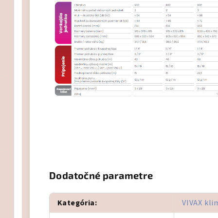
Elektromateriál
Čistenie/dezinfekcia
Dodatočné parametre
Kategória
:
VIVAX kli