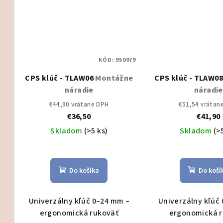
Čistenie/dezinfekcia
KÓD:
950079
CPS klúč - TLAW06
Montážne
CPS klúč - TLAW0
náradie
náradie
€44,90 vrátane DPH
€51,54 vrátan
€36,50
€41,90
Skladom
(>5 ks)
Skladom
(>
Do košíka
Do koší
Univerzálny kľúč 0–24 mm –
Univerzálny kľúč
ergonomická rukoväť
ergonomická 