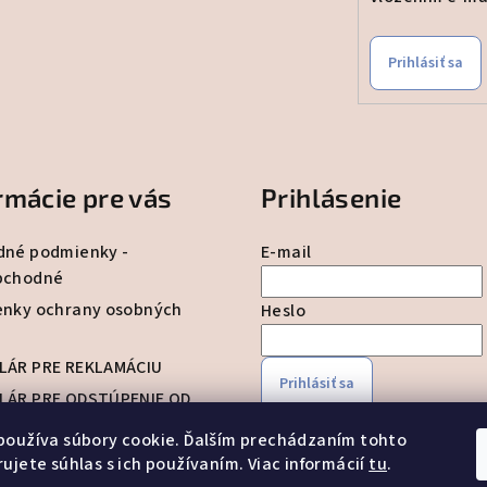
r
v
k
Prihlásiť sa
y
v
ý
p
rmácie pre vás
Prihlásenie
i
s
né podmienky -
E-mail
u
bchodné
nky ochrany osobných
Heslo
LÁR PRE REKLAMÁCIU
Prihlásiť sa
LÁR PRE ODSTÚPENIE OD
Nová registrácia
Zabudnuté 
Y
používa súbory cookie. Ďalším prechádzaním tohto
ty
ujete súhlas s ich používaním. Viac informácií
tu
.