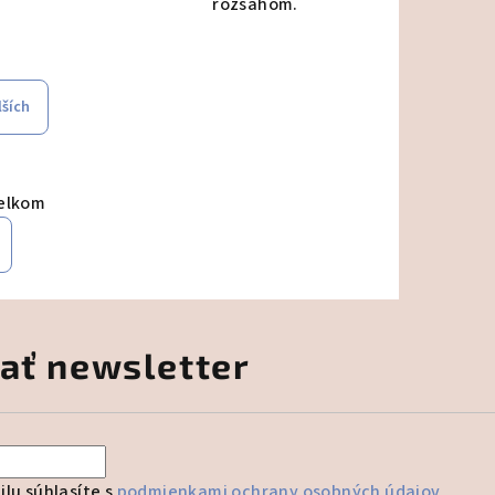
rozsahom.
lších
elkom
ať newsletter
lu súhlasíte s
podmienkami ochrany osobných údajov