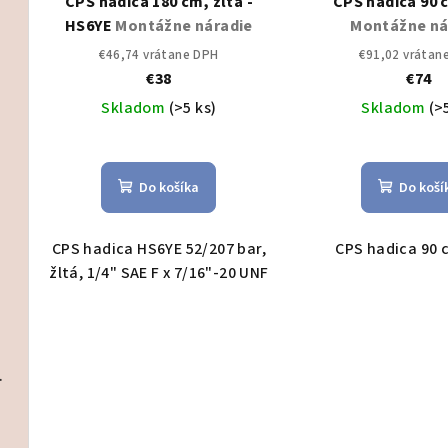
CPS hadica 180 cm, žltá -
CPS hadica 90 
HS6YE
Montážne náradie
Montážne ná
et vonkajšia a vnútorná jednotka
€46,74 vrátane DPH
€91,02 vrátan
€38
€74
Skladom
(>5 ks)
Skladom
(>
Set vonkajšia a vnútorná jednotka
Set vonkajšia a vnútorná jednotka
Do košíka
Do koší
CPS hadica HS6YE 52/207 bar,
CPS hadica 90 
žltá, 1/4" SAE F x 7/16"-20 UNF
Set vonkajšia a vnútorná jednotka
ire ECD 5L
Čistenie/dezinfekcia
Elektromateriál