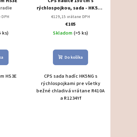
cm HS3E
CPS hadice 150 cm s
radie
rýchlospojkou, sada - HK5NG
Montážne náradie
e DPH
€129,15 vrátane DPH
€105
5 ks)
Skladom
(>5 ks)
ka
Do košíka
cm HS3E
CPS sada hadíc HK5NG s
rýchlospojkami pre všetky
bežné chladivá vrátane R410A
a R1234Yf