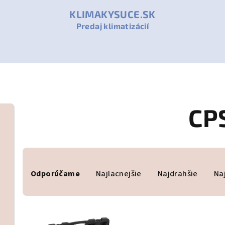
KLIMAKYSUCE.SK
Predaj klimatizácií
CP
R
Odporúčame
Najlacnejšie
Najdrahšie
Na
a
d
V
e