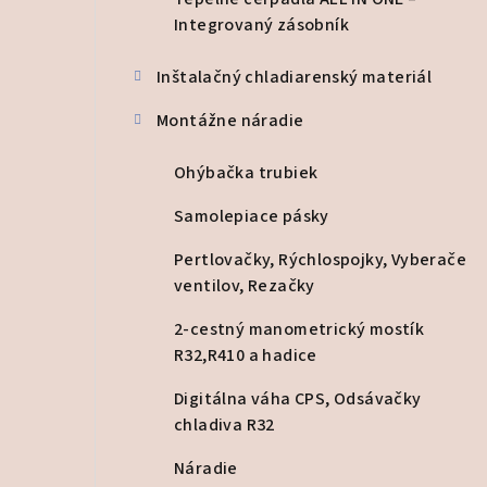
a
Integrovaný zásobník
n
Inštalačný chladiarenský materiál
e
l
Montážne náradie
Ohýbačka trubiek
Samolepiace pásky
Pertlovačky, Rýchlospojky, Vyberače
ventilov, Rezačky
2-cestný manometrický mostík
R32,R410 a hadice
Digitálna váha CPS, Odsávačky
chladiva R32
Náradie