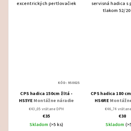
excentrických pertlovačiek
servisná hadica s
v
tlakom 52/20
KÓD:
950025
CPS hadica 150cm žltá -
CPS hadica 180 cm
HS5YE
Montážne náradie
HS6RE
Montážne
€43,05 vrátane DPH
€46,74 vrátan
€35
€38
Skladom
(>5 ks)
Skladom
(>