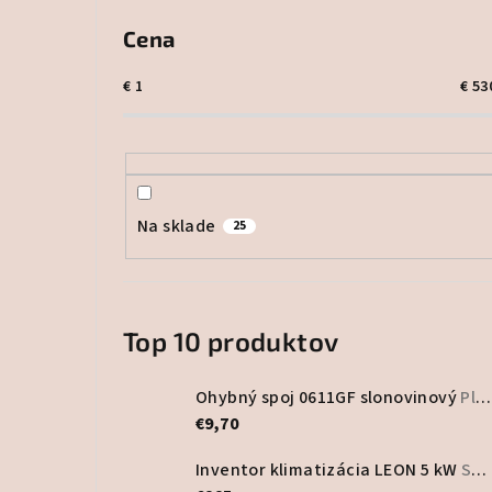
Cena
€
1
€
53
Na sklade
25
Top 10 produktov
Ohybný spoj 0611GF slonovinový
Plastový program
€9,70
Inventor klimatizácia LEON 5 kW
Set vonkajšia a vnútorná jednotka