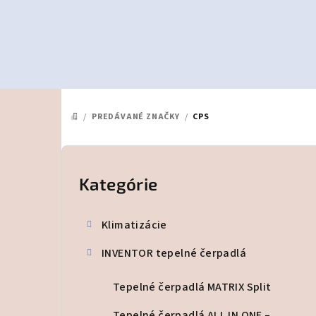
Prejsť
na
obsah
/
PREDÁVANÉ ZNAČKY
/
CPS
DOMOV
B
o
Kategórie
Preskočiť
kategórie
č
Klimatizácie
n
INVENTOR tepelné čerpadlá
ý
p
Tepelné čerpadlá MATRIX Split
Tepelné čerpadlá ALL IN ONE –