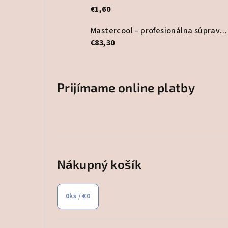
€1,60
Mastercool – profesionálna súprava lepidla na HVAC potrubia
€83,30
Prijímame online platby
Nákupný košík
0
ks /
€0