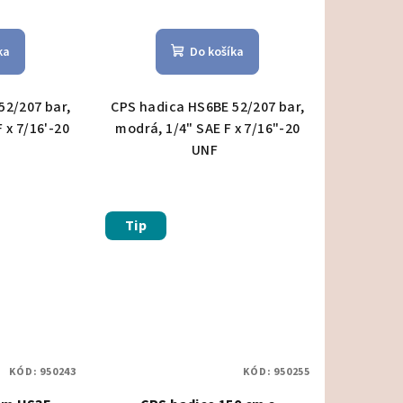
ka
Do košíka
52/207 bar,
CPS hadica HS6BE 52/207 bar,
 x 7/16'-20
modrá, 1/4" SAE F x 7/16"-20
UNF
Tip
KÓD:
950243
KÓD:
950255