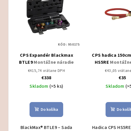
ý
n
p
i
i
e
s
p
KÓD:
950175
p
r
CPS Expandér Blackmax
CPS hadica 150cm
r
o
BTLE9
Montážne náradie
HS5RE
Montážne
o
d
€415,74 vrátane DPH
€43,05 vrátan
€338
€35
d
u
Skladom
(>5 ks)
Skladom
(>
u
k
k
t
Do košíka
Do koší
t
o
o
v
BlackMax® BTLE9 – Sada
Hadica CPS HS5RE