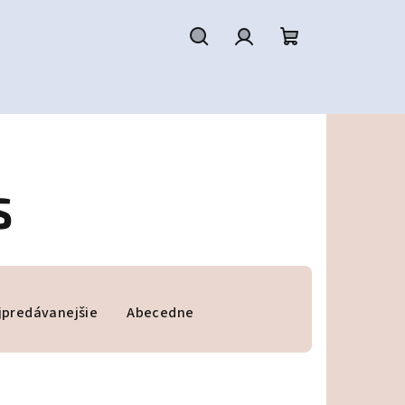
Hľadať
Prihlásenie
Nákupný
košík
S
jpredávanejšie
Abecedne