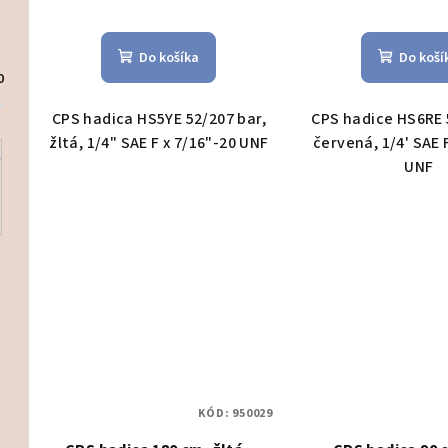
Do košíka
Do koší
0
CPS hadica HS5YE 52/207 bar,
CPS hadice HS6RE 
žltá, 1/4" SAE F x 7/16"-20 UNF
červená, 1/4' SAE F
UNF
KÓD:
950029