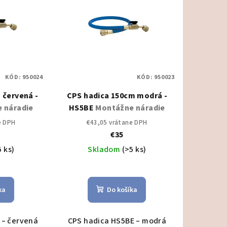
KÓD:
950024
KÓD:
950023
 červená -
CPS hadica 150cm modrá -
 náradie
HS5BE
Montážne náradie
e DPH
€43,05 vrátane DPH
€35
5 ks)
Skladom
(>5 ks)
ka
Do košíka
 – červená
CPS hadica HS5BE – modrá