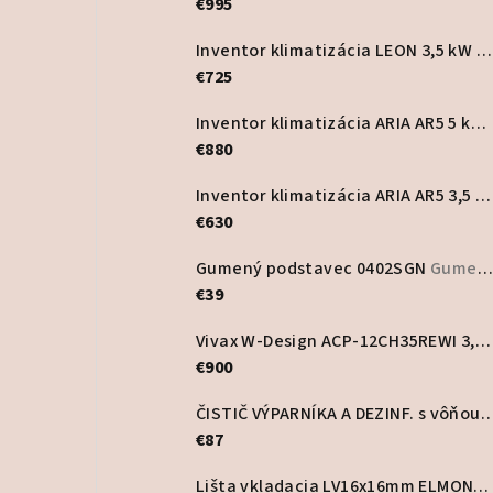
€995
Inventor klimatizácia LEON 3,5 kW
S
€725
Inventor klimatizácia ARIA AR5 5 kW
€880
Inventor klimatizácia ARIA AR5 3,5 kW
€630
Gumený podstavec 0402SGN
Gumené a plastové podstavce
€39
Vivax W-Design ACP-12CH35REWI 3,5 kW nástenná klimatizácia
€900
ČISTIČ VÝPARNÍKA A DEZINF. s vôňou PurA
€87
Lišta vkladacia LV16x16mm ELMONT, biela