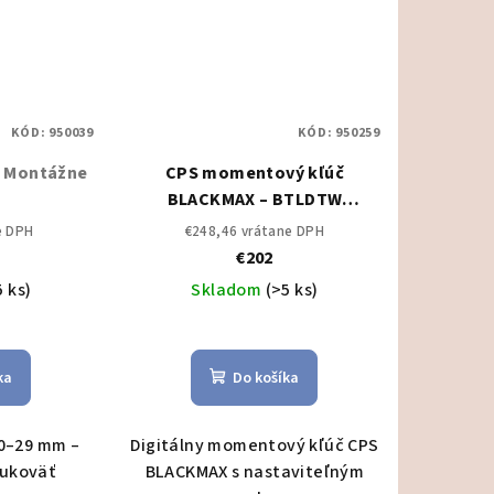
KÓD:
950039
KÓD:
950259
8
Montážne
CPS momentový kľúč
BLACKMAX – BTLDTW
Montážne náradie
e DPH
€248,46 vrátane DPH
€202
5 ks)
Skladom
(>5 ks)
ka
Do košíka
 0–29 mm –
Digitálny momentový kľúč CPS
rukoväť
BLACKMAX s nastaviteľným