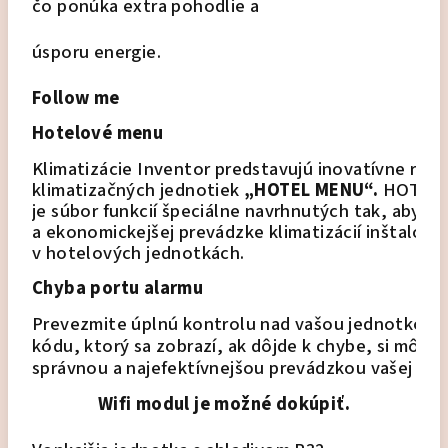
čo ponúka extra pohodlie a
úsporu energie.
Follow me
Hotelové menu
Klimatizácie Inventor predstavujú inovatívne riade
klimatizačných jednotiek
 „HOTEL MENU“.
 HOTEL
je súbor funkcií špeciálne navrhnutých tak, aby na
a ekonomickejšej prevádzke klimatizácií inštalov
v hotelových jednotkách.
Chyba portu alarmu
Prevezmite úplnú kontrolu nad vašou jednotkou!
kódu, 
ktorý sa zobrazí, ak dôjde k chybe, si môžete
správnou a 
najefektívnejšou prevádzkou vašej klim
Wifi modul je možné dokúpiť.