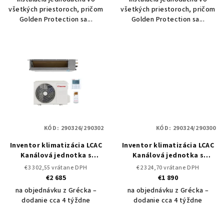
všetkých priestoroch, pričom
všetkých priestoroch, pričom
Golden Protection sa...
Golden Protection sa...
KÓD:
290326/290302
KÓD:
290324/290300
Inventor klimatizácia LCAC
Inventor klimatizácia LCAC
Kanálová jednotka s
Kanálová jednotka s
vonkajšou V7DI-42WiFiR 12
vonkajšou V7DI-24WiFiR 7
€3 302,55 vrátane DPH
€2 324,70 vrátane DPH
kW / U7RS-42
Set vonkajšia
kW / U7RS-24
Set vonkajšia
€2 685
€1 890
a vnútorná jednotka LCAC
a vnútorná jednotka LCAC
na objednávku z Grécka –
na objednávku z Grécka –
dodanie cca 4 týždne
dodanie cca 4 týždne