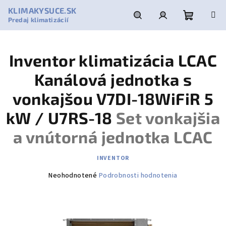
Prejsť
KLIMAKYSUCE.SK
na
Predaj klimatizácií
obsah
Nákupn
Hľadať
Prihlásenie
Inventor klimatizácia LCAC
košík
Kanálová jednotka s
vonkajšou V7DI-18WiFiR 5
kW / U7RS-18
Set vonkajšia
a vnútorná jednotka LCAC
INVENTOR
Priemerné
Neohodnotené
Podrobnosti hodnotenia
hodnotenie
produktu
je
0,0
z