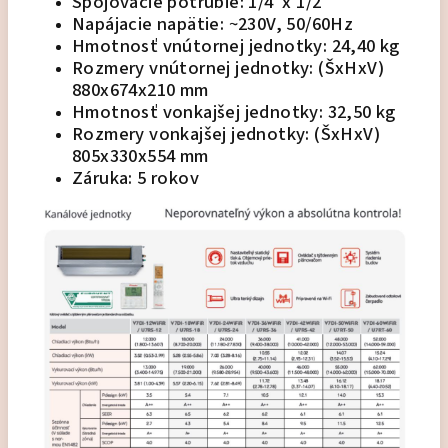
Spojovacie potrubie: 1/4' x 1/2'
Napájacie napätie: ~230V, 50/60Hz
Hmotnosť vnútornej jednotky: 24,40 kg
Rozmery vnútornej jednotky: (ŠxHxV)
880x674x210 mm
Hmotnosť vonkajšej jednotky: 32,50 kg
Rozmery vonkajšej jednotky: (ŠxHxV)
805x330x554 mm
Záruka: 5 rokov