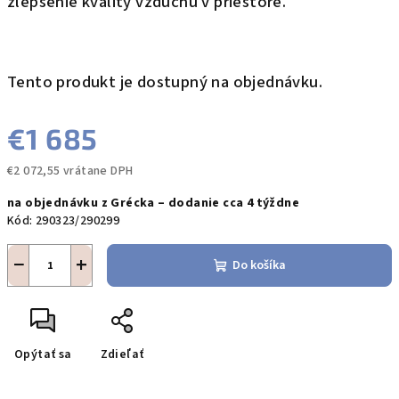
zlepšenie kvality vzduchu v priestore.
Tento produkt je dostupný na objednávku.
€1 685
€2 072,55 vrátane DPH
Jednotková
na objednávku z Grécka – dodanie cca 4 týždne
cena:
Kód:
290323/290299
−
+
Do košíka
Opýtať sa
Zdieľať