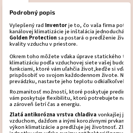
Podrobný popis
Vylepšený rad 
Inventor
 je to, čo vaša firma potr
kanálovej klimatizácie je inštalácia jednoduchá v
Golden Protection
 sa postará o predĺženie životn
kvality vzduchu v priestore.
Okrem toho môžete vďaka úprave statického tlaku
klimatizáciu podľa vzduchovej siete vašej budovy. 
funkciami, ktoré vám uľahčia život,keďže si vďaka
prispôsobiť vo svojom každodennom živote. Naplá
prevádzku, nastavte jeho teplotu odkiaľkoľvek a už
Rozmanitosť možností, ktoré poskytuje predinšta
vám poskytuje flexibilitu, ktorú potrebujete na sp
a zároveň šetrí čas a energiu. 
Zlatá antikorózna vrstva chladiva
 vonkajšej jed
vzduchom, dažďom a inými korozívnymi prvkami, čí
výkon klimatizácie a predlžuje jej životnosť. Zlatá