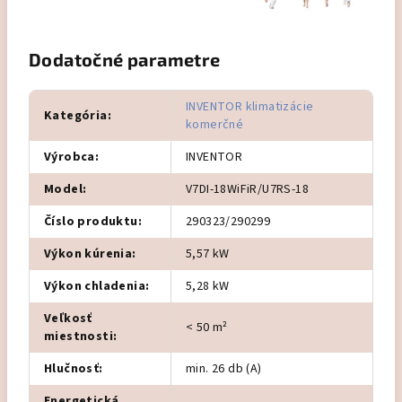
Dodatočné parametre
INVENTOR klimatizácie
Kategória
:
komerčné
Výrobca
:
INVENTOR
Model
:
V7DI-18WiFiR/U7RS-18
Číslo produktu
:
290323/290299
Výkon kúrenia
:
5,57 kW
Výkon chladenia
:
5,28 kW
Veľkosť
< 50 m²
miestnosti
:
Hlučnosť
:
min. 26 db (A)
Energetická