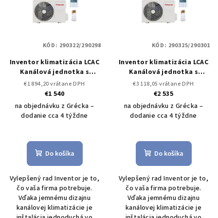
KÓD:
290322/290298
KÓD:
290325/290301
Inventor klimatizácia LCAC
Inventor klimatizácia LCAC
Kanálová jednotka s
Kanálová jednotka s
vonkajšou V7DI-12WiFiR 3,5
vonkajšou V7DI-36WiFiR
€1 894,20 vrátane DPH
€3 118,05 vrátane DPH
kW / U7RS-12
Set vonkajšia
10,5 kW / U7RS-36
Set
€1 540
€2 535
a vnútorná jednotka LCAC
vonkajšia a vnútorná
na objednávku z Grécka –
na objednávku z Grécka –
jednotka LCAC
dodanie cca 4 týždne
dodanie cca 4 týždne
Do košíka
Do košíka
Vylepšený rad Inventor je to,
Vylepšený rad Inventor je to,
čo vaša firma potrebuje.
čo vaša firma potrebuje.
Vďaka jemnému dizajnu
Vďaka jemnému dizajnu
kanálovej klimatizácie je
kanálovej klimatizácie je
inštalácia jednoduchá vo
inštalácia jednoduchá vo