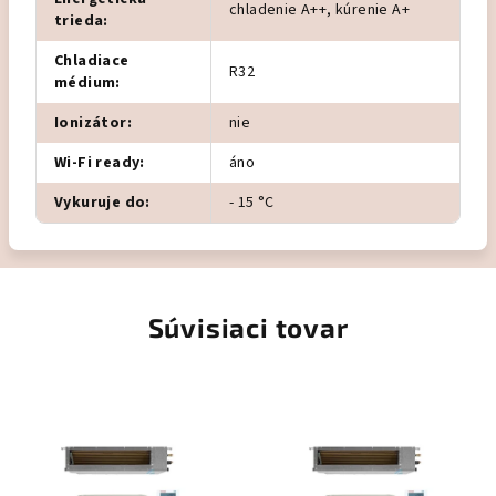
chladenie A++, kúrenie A+
trieda
:
Chladiace
R32
médium
:
Ionizátor
:
nie
Wi-Fi ready
:
áno
Vykuruje do
:
- 15 °C
Súvisiaci tovar