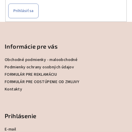
Prihlásiť sa
Z
á
p
Informácie pre vás
ä
t
Obchodné podmienky - maloobchodné
i
Podmienky ochrany osobných údajov
e
FORMULÁR PRE REKLAMÁCIU
FORMULÁR PRE ODSTÚPENIE OD ZMLUVY
Kontakty
Prihlásenie
E-mail