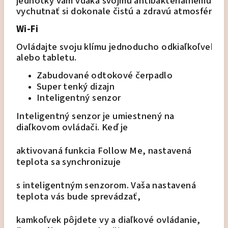
jednotky vám vďaka svojmu antibakteriálnemu pô
vychutnať si dokonale čistú a zdravú atmosféru!
Wi-Fi
Ovládajte svoju klímu jednoducho odkiaľkoľvek 
alebo tabletu. 
Zabudované odtokové čerpadlo
Super tenký dizajn
Inteligentný senzor
Inteligentný senzor je umiestnený na
diaľkovom ovládači.
Keď je
aktivovaná
funkcia Follow Me, nastavená
teplota sa
synchronizuje
s inteligentným senzorom.
Vaša nastavená
teplota vás bude sprevádzať,
kamkoľvek pôjdete vy a diaľkové ovládanie,