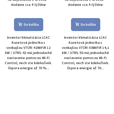
jednotka LCAC
dodanie cca 4 týždne
dodanie cca 4 týždne
Do košíka
Do košíka
Inventor klimatizácia LCAC
Inventor klimatizácia LCAC
Kazetová jednotka s
Kazetová jednotka s
vonkajšou V7CRI-42WiFiR 12
vonkajšou V7CRI-50WiFiR 14,1
kW / U7RS-42 má jednoduché
kW / U7RS-50 má jednoduché
nastavenie pomocou Wi-Fi
nastavenie pomocou Wi-Fi
Control, nech ste kdekoľvek.
Control, nech ste kdekoľvek.
Úspora energie až 70 %...
Úspora energie až 70...