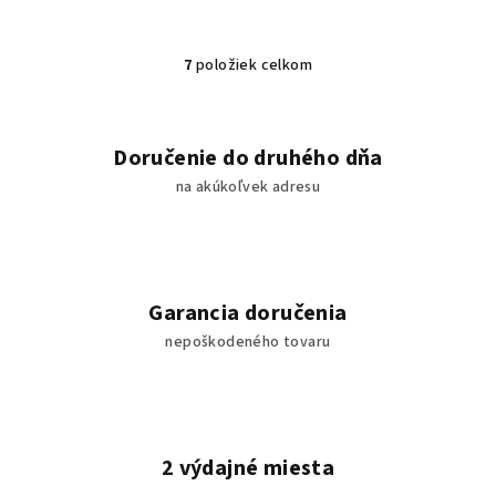
7
položiek celkom
O
v
l
á
Doručenie do druhého dňa
d
na akúkoľvek adresu
a
c
i
e
p
Garancia doručenia
r
nepoškodeného tovaru
v
k
y
v
ý
2 výdajné miesta
p