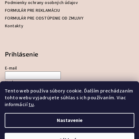
i
Podmienky ochrany osobných údajov
e
FORMULÁR PRE REKLAMÁCIU
FORMULÁR PRE ODSTÚPENIE OD ZMLUVY
Kontakty
Prihlásenie
E-mail
Heslo
Tento web používa súbory cookie. Ďalším prechádzaním
tohto webu vyjadrujete súhlas s ich používaním. Viac
Prihlásiť sa
informácií
tu
.
Nová registrácia
Zabudnuté heslo
Nastavenie
Copyright 2026
KLIMAKYSUCE.SK
. Všetky práva vyhradené.