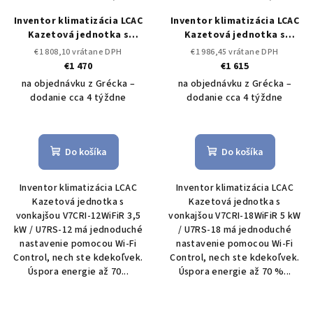
r
o
Inventor klimatizácia LCAC
Inventor klimatizácia LCAC
o
v
Kazetová jednotka s
Kazetová jednotka s
d
vonkajšou V7CRI-12WiFiR
vonkajšou V7CRI-18WiFiR 5
€1 808,10 vrátane DPH
€1 986,45 vrátane DPH
u
3,5 kW / U7RS-12
Set
kW / U7RS-18
Set vonkajšia
€1 470
€1 615
vonkajšia a vnútorná
a vnútorná jednotka LCAC
k
na objednávku z Grécka –
na objednávku z Grécka –
jednotka LCAC
dodanie cca 4 týždne
dodanie cca 4 týždne
t
o
v
Do košíka
Do košíka
Inventor klimatizácia LCAC
Inventor klimatizácia LCAC
Kazetová jednotka s
Kazetová jednotka s
vonkajšou V7CRI-12WiFiR 3,5
vonkajšou V7CRI-18WiFiR 5 kW
kW / U7RS-12 má jednoduché
/ U7RS-18 má jednoduché
nastavenie pomocou Wi-Fi
nastavenie pomocou Wi-Fi
Control, nech ste kdekoľvek.
Control, nech ste kdekoľvek.
Úspora energie až 70...
Úspora energie až 70 %...