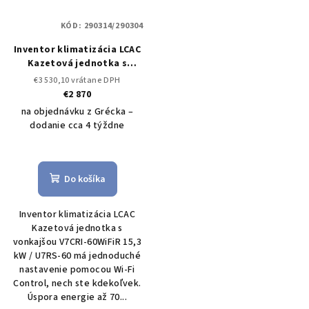
KÓD:
290314/290304
Inventor klimatizácia LCAC
Kazetová jednotka s
vonkajšou V7CRI-60WiFiR
€3 530,10 vrátane DPH
15,3 kW / U7RS-60
Set
€2 870
vonkajšia a vnútorná
na objednávku z Grécka –
jednotka LCAC
dodanie cca 4 týždne
Do košíka
Inventor klimatizácia LCAC
Kazetová jednotka s
vonkajšou V7CRI-60WiFiR 15,3
kW / U7RS-60 má jednoduché
nastavenie pomocou Wi-Fi
Control, nech ste kdekoľvek.
Úspora energie až 70...