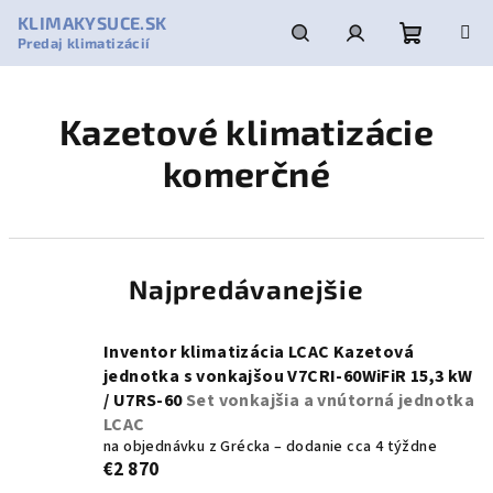
Prejsť
KLIMAKYSUCE.SK
na
Predaj klimatizácií
obsah
Nákupn
Hľadať
Prihlásenie
Kazetové klimatizácie
košík
komerčné
Najpredávanejšie
Inventor klimatizácia LCAC Kazetová
jednotka s vonkajšou V7CRI-60WiFiR 15,3 kW
/ U7RS-60
Set vonkajšia a vnútorná jednotka
LCAC
na objednávku z Grécka – dodanie cca 4 týždne
€2 870