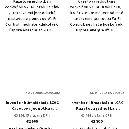
Kazetová jednotka s
Kazetová jednotka s
vonkajšou V7CRI-24WiFiR 7 kW
vonkajšou V7CRI-36WiFiR 10,5
/ U7RS-24 má jednoduché
kW / U7RS-36 má jednoduché
nastavenie pomocou Wi-Fi
nastavenie pomocou Wi-Fi
Control, nech ste kdekoľvek.
Control, nech ste kdekoľvek.
Úspora energie až 70 %...
Úspora energie až 70...
KÓD:
290312/290302
KÓD:
290313/290303
Inventor klimatizácia LCAC
Inventor klimatizácia LCAC
Kazetová jednotka s
Kazetová jednotka s
vonkajšou V7CRI-42WiFiR 12
vonkajšou V7CRI-50WiFiR
€3 154,95 vrátane DPH
€3 444 vrátane DPH
kW / U7RS-42
Set vonkajšia
14,1 kW / U7RS-50
Set
€2 565
€2 800
a vnútorná jednotka LCAC
vonkajšia a vnútorná
na objednávku z Grécka –
na objednávku z Grécka –