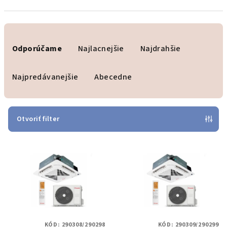
R
a
Odporúčame
Najlacnejšie
Najdrahšie
d
e
Najpredávanejšie
Abecedne
n
i
e
Otvoriť filter
p
V
r
ý
o
p
d
i
u
s
k
p
t
KÓD:
290308/290298
KÓD:
290309/290299