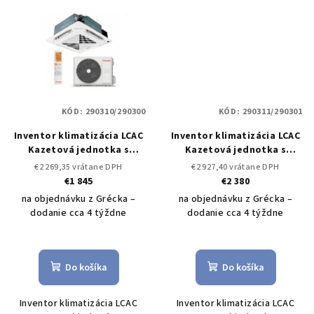
KÓD:
290310/290300
KÓD:
290311/290301
Inventor klimatizácia LCAC
Inventor klimatizácia LCAC
Kazetová jednotka s
Kazetová jednotka s
vonkajšou V7CRI-24WiFiR 7
vonkajšou V7CRI-36WiFiR
€2 269,35 vrátane DPH
€2 927,40 vrátane DPH
kW / U7RS-24
Set vonkajšia
10,5 kW / U7RS-36
Set
€1 845
€2 380
a vnútorná jednotka LCAC
vonkajšia a vnútorná
na objednávku z Grécka –
na objednávku z Grécka –
jednotka LCAC
dodanie cca 4 týždne
dodanie cca 4 týždne
Do košíka
Do košíka
Inventor klimatizácia LCAC
Inventor klimatizácia LCAC