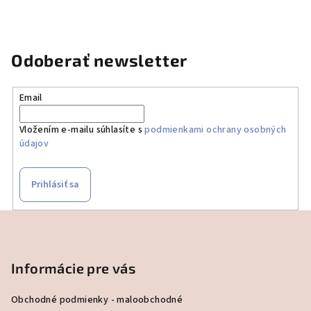
i
s
u
Odoberať newsletter
Email
Vložením e-mailu súhlasíte s
podmienkami ochrany osobných
údajov
Prihlásiť sa
Z
á
p
Informácie pre vás
ä
t
Obchodné podmienky - maloobchodné