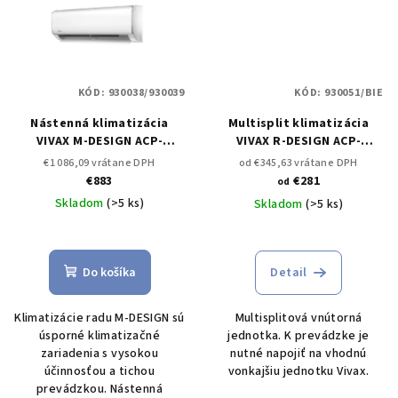
KÓD:
930038/930039
KÓD:
930051/BIE
Nástenná klimatizácia
Multisplit klimatizácia
VIVAX M-DESIGN ACP-
VIVAX R-DESIGN ACP-
18CH50AEMI 5 kW
Set
09CH25AERI/I 2,5 kW
€1 086,09 vrátane DPH
od €345,63 vrátane DPH
vonkajšia a vnútorná
Nástenná vnútorná
€883
€281
od
jednotka
jednotka k Multi
Skladom
(>5 ks)
Skladom
(>5 ks)
Do košíka
Detail
Klimatizácie radu M-DESIGN sú
Multisplitová vnútorná
úsporné klimatizačné
jednotka. K prevádzke je
zariadenia s vysokou
nutné napojiť na vhodnú
účinnosťou a tichou
vonkajšiu jednotku Vivax.
prevádzkou. Nástenná