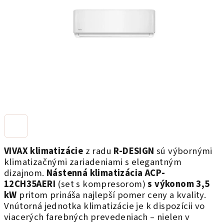
hviezdičiek.
VIVAX klimatizácie
z radu
R-DESIGN
sú výbornými
klimatizačnými zariadeniami s elegantným
dizajnom.
Nástenná klimatizácia ACP-
12CH35AERI
(set s kompresorom)
s výkonom 3,5
kW
pritom prináša najlepší pomer ceny a kvality.
Vnútorná jednotka klimatizácie je k dispozícii vo
viacerých farebných prevedeniach – nielen v