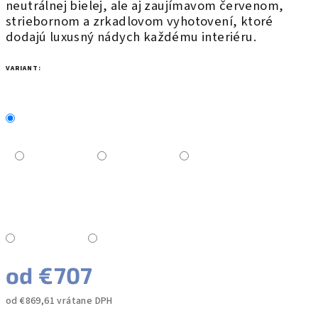
neutrálnej bielej, ale aj zaujímavom červenom,
striebornom a zrkadlovom vyhotovení,
ktoré
dodajú luxusný nádych každému interiéru.
VARIANT:
od
€707
od
€869,61
vrátane DPH
Jednotková