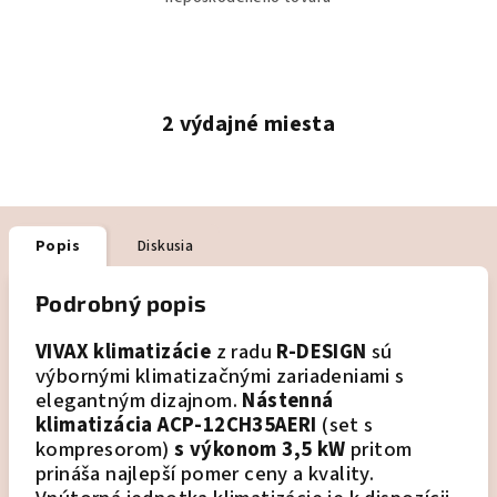
2 výdajné miesta
Popis
Diskusia
Podrobný popis
VIVAX klimatizácie
z radu
R-DESIGN
sú
výbornými klimatizačnými zariadeniami s
elegantným dizajnom.
Nástenná
klimatizácia ACP-12CH35AERI
(set s
kompresorom)
s výkonom 3,5 kW
pritom
prináša najlepší pomer ceny a kvality.