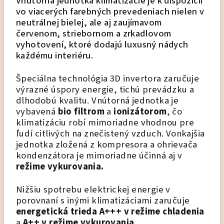
Vnútorná jednotka klimatizácie je k dispozícii
vo viacerých farebných prevedeniach
nielen v
neutrálnej bielej, ale aj zaujímavom
červenom, striebornom a zrkadlovom
vyhotovení,
ktoré dodajú luxusný nádych
každému interiéru.
Špeciálna technológia 3D invertora zaručuje
výrazné úspory energie, tichú prevádzku a
dlhodobú kvalitu. Vnútorná jednotka je
vybavená
bio filtrom
a
ionizátorom
, čo
klimatizáciu robí mimoriadne vhodnou pre
ľudí citlivých na znečistený vzduch. Vonkajšia
jednotka zložená z kompresora a ohrievača
kondenzátora je mimoriadne účinná aj v
režime vykurovania.
Nižšiu spotrebu elektrickej energie v
porovnaní s inými klimatizáciami zaručuje
energetická trieda A+++ v režime chladenia
a
A++ v režime vykurovania
.