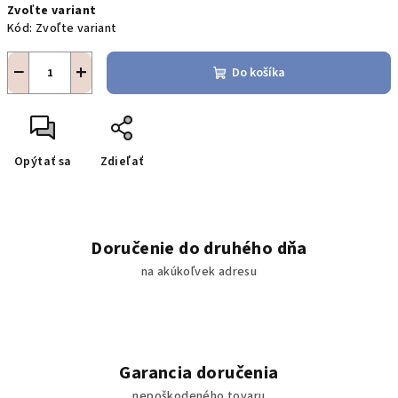
Zvoľte variant
cena:
Kód:
Zvoľte variant
−
+
Do košíka
Opýtať sa
Zdieľať
Doručenie do druhého dňa
na akúkoľvek adresu
Garancia doručenia
nepoškodeného tovaru