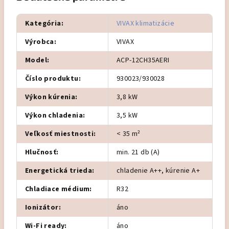
Kategória
:
VIVAX klimatizácie
Výrobca
:
VIVAX
Model
:
ACP-12CH35AERI
Číslo produktu
:
930023/930028
Výkon kúrenia
:
3,8 kW
Výkon chladenia
:
3,5 kW
Veľkosť miestnosti
:
< 35 m²
Hlučnosť
:
min. 21 db (A)
Energetická trieda
:
chladenie A++, kúrenie A+
Chladiace médium
:
R32
Ionizátor
:
áno
Wi-Fi ready
:
áno