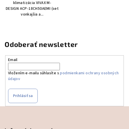
klimatizácia VIVAX M-
DESIGN ACP-18CH50AEMI (set
vonkajšia a...
Odoberať newsletter
Email
Vložením e-mailu súhlasíte s
podmienkami ochrany osobných
údajov
Prihlásiť sa
Z
á
p