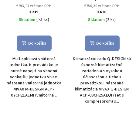
07CH21AEMI 2,1 kW
09CH25AEQI 2,5 kW
Set s
€293,97 vrátane DPH
€750,30 vrátane DPH
Nástenná vnútorná
kompresorom
€239
€610
jednotka k Multi
Skladom
(>5 ks)
Skladom
(2 ks)
Do košíka
Do košíka
Multisplitová vnútorná
Klimatizácie radu Q-DESIGN sú
jednotka. K prevádzke je
úsporné klimatizačné
nutné napojiť na vhodnú
zariadenia s vysokou
vonkajšiu jednotku Vivax.
účinnosťou a tichou
Nástenná vnútorná jednotka
prevádzkou. Nástenná
VIVAX M-DESIGN ACP-
klimatizácia VIVAX Q-DESIGN
07CH21AEMI (vnútorná...
ACP-09CH25AEQI (set s
kompresorom) s...