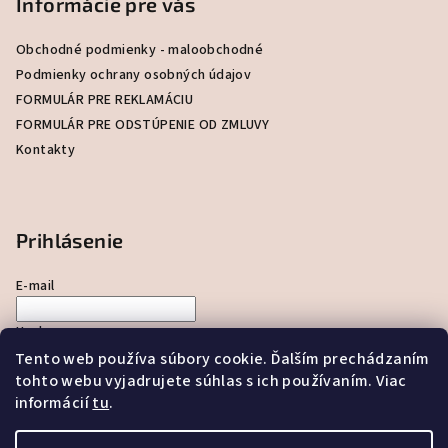
Informácie pre vás
ä
t
Obchodné podmienky - maloobchodné
i
Podmienky ochrany osobných údajov
e
FORMULÁR PRE REKLAMÁCIU
FORMULÁR PRE ODSTÚPENIE OD ZMLUVY
Kontakty
Prihlásenie
E-mail
Heslo
Tento web používa súbory cookie. Ďalším prechádzaním
tohto webu vyjadrujete súhlas s ich používaním. Viac
Prihlásiť sa
informácií
tu
.
Nová registrácia
Zabudnuté heslo