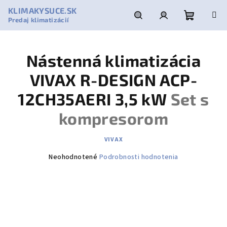
Prejsť
KLIMAKYSUCE.SK
na
Predaj klimatizácií
obsah
Nákupn
Hľadať
Prihlásenie
Nástenná klimatizácia
košík
VIVAX R-DESIGN ACP-
12CH35AERI 3,5 kW
Set s
kompresorom
VIVAX
Priemerné
Neohodnotené
Podrobnosti hodnotenia
hodnotenie
produktu
je
0,0
z
5