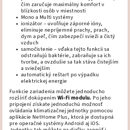
čím zaručuje maximálny komfort v
blízkosti osôb v miestnosti
Mono a Multi systémy
ionizátor – uvoľňuje záporné ióny,
eliminuje nepríjemné prachy, prach,
dym a peľ, čím zabezpečí svieži a čistý
vzduch
samočistenie – vďaka tejto funkcii sa
odstraňujú baktérie, zabraňuje sa ich
tvorbe, a ovzdušie sa tak stáva čistejším
a sviežejším
automatický reštart po výpadku
elektrickej energie
Funkcie zariadenia môžete jednoducho
rozšíriť dokúpením
Wi-Fi modulu.
Po jeho
pripojení získate jednoduchú možnosť
ovládania klimatizačnej jednotky pomocou
aplikácie NetHome Plus, ktorá je dostupná
pre operačné systémy Android aj iOS.
Jednotku tak môžete na diaľku zapnúť i